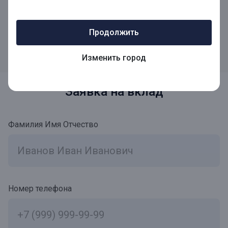
Согласно закону о страховании вкладов № 177-ФЗ, все
средства граждан, находящиеся на банковских вкладах
Продолжить
или депозитах, являются застрахованными
Изменить город
Заявка на вклад
Фамилия Имя Отчество
Номер телефона