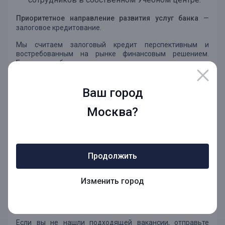
Приоритетное направление развития услуг банка
—
залоговое кредитование.
Мы считаем залоговый кредит перспективным и
востребованным на рынке финансовым решением.
Благодаря обеспечению кредита, заемщику становятся
доступны действительно крупные суммы на срок до 20
лет, что в сочетании с процентной ставкой ниже средней
Ваш город
по потребкредитам дает сниженную долговую нагрузку
и комфортный ежемесячный платеж. Наши клиенты
используют залоговые кредиты для решения целого
Москва?
ряда сложных денежных вопросов: от
рефинансирования других кредитов, до получения
средств на крупные покупки и финансирования малого и
среднего бизнеса.
Продолжить
Присоединяйся к команде профессионалов Норвик
Банка!
Изменить город
Посмотреть все наши вакансии можно на нашей
страничке на hh.
Если вы не нашли подходящей вакансии, отправьте