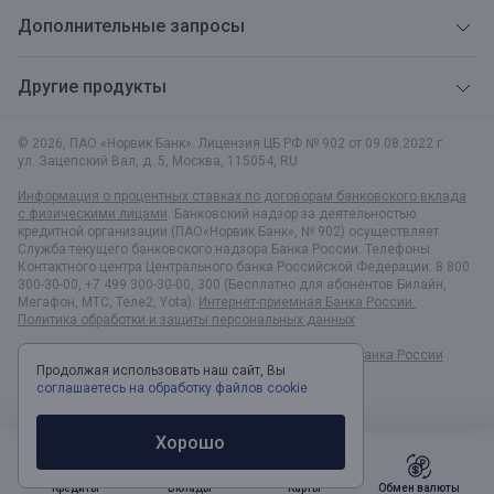
Дополнительные запросы
Другие продукты
© 2026, ПАО «Норвик Банк». Лицензия ЦБ РФ № 902 от 09.08.2022 г.
ул. Зацепский Вал, д. 5
,
Москва
,
115054
,
RU
Информация о процентных ставках по договорам банковского вклада
с физическими лицами
. Банковский надзор за деятельностью
кредитной организации (ПАО«Норвик Банк», № 902) осуществляет
Служба текущего банковского надзора Банка России. Телефоны
Контактного центра Центрального банка Российской Федерации: 8 800
300-30-00, +7 499 300-30-00, 300 (Бесплатно для абонентов Билайн,
Мегафон, МТС, Теле2, Yota).
Интернет-приемная Банка России.
Политика обработки и защиты персональных данных
Раскрытие информации в соответствии c Указанием Банка России
Продолжая использовать наш сайт, Вы
№6496-У
соглашаетесь на обработку файлов cookie
Хорошо
Кредиты
Вклады
Карты
Обмен валюты