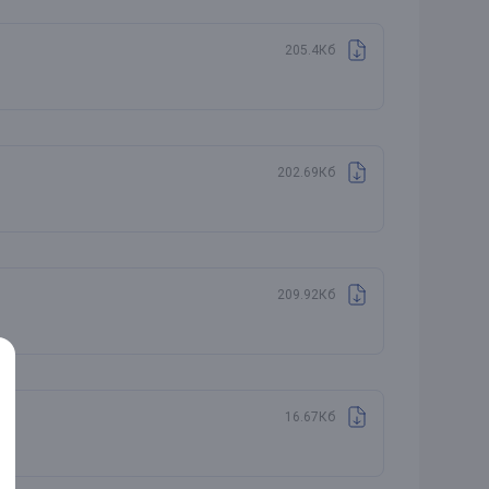
205.4Кб
202.69Кб
209.92Кб
16.67Кб