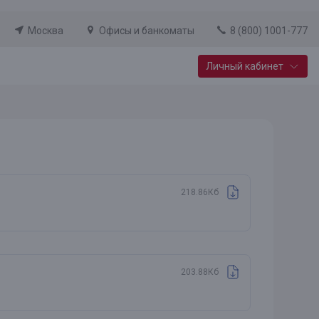
Москва
Офисы и банкоматы
8 (800) 1001-777
Личный кабинет
Специальные предложения
Вклад «Новый старт»
До 14,25% годовых
218.86Кб
Подробнее
203.88Кб