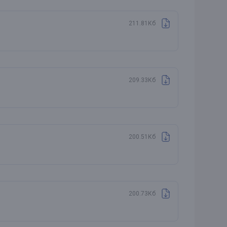
211.81Кб
209.33Кб
200.51Кб
200.73Кб