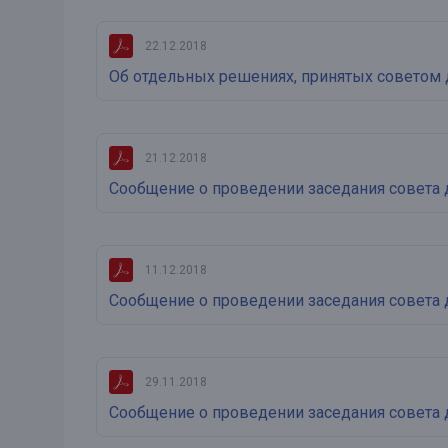
Онлайн
Удаленная идентификация
22.12.2018
Мобильное приложение
Все вклады
Об отдельных решениях, принятых советом 
Подтверждение согласия через Госуслуги
Все сервисы
21.12.2018
Сообщение о проведении заседания совета 
11.12.2018
Сообщение о проведении заседания совета 
29.11.2018
Сообщение о проведении заседания совета 