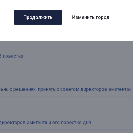
Продолжить
Изменить город
ие в сети Интернет списка аффилированных лиц»
8 повестка
льных решениях, принятых советом директоров эмитента»
директоров эмитента и его повестке дня