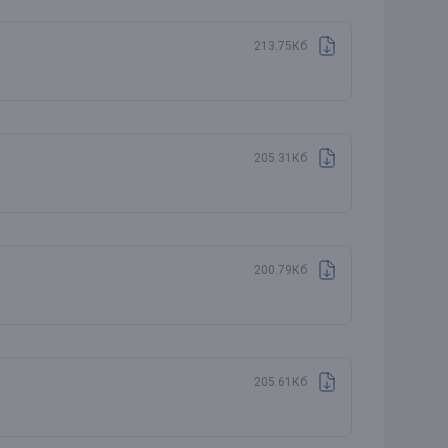
213.75Кб
205.31Кб
200.79Кб
205.61Кб