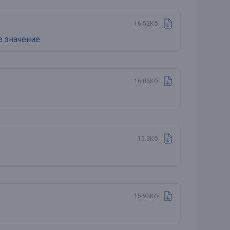
16.52Кб
е значение
16.06Кб
15.9Кб
15.92Кб