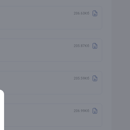
206.63Кб
205.87Кб
205.59Кб
206.99Кб