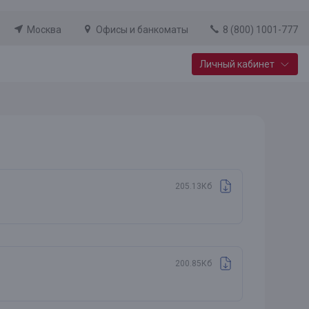
Москва
Офисы и банкоматы
8 (800) 1001-777
Личный кабинет
Специальные предложения
Вклад «Новый старт»
До 14,25% годовых
205.13Кб
Подробнее
200.85Кб