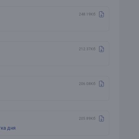
248.19Кб
212.37Кб
206.08Кб
205.89Кб
ка дня