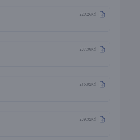
223.26Кб
207.38Кб
216.82Кб
209.32Кб