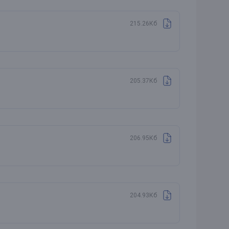
215.26Кб
205.37Кб
206.95Кб
204.93Кб