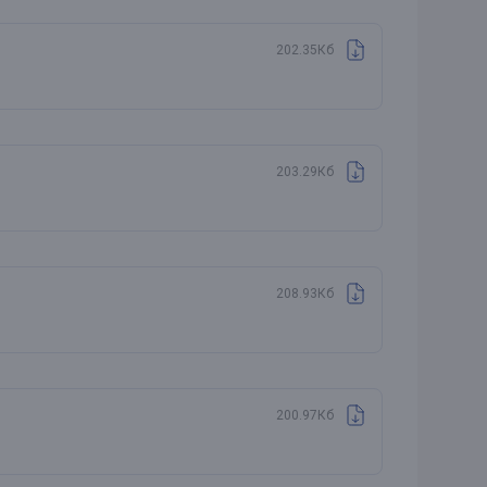
202.35Кб
203.29Кб
208.93Кб
200.97Кб