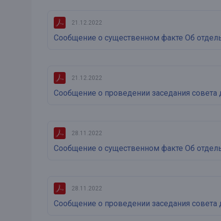
Онлайн
Удаленная идентификация
21.12.2022
Мобильное приложение
Все вклады
Сообщение о существенном факте Об отдел
Подтверждение согласия через Госуслуги
Все сервисы
21.12.2022
Сообщение о проведении заседания совета 
28.11.2022
Сообщение о существенном факте Об отдел
28.11.2022
Сообщение о проведении заседания совета 