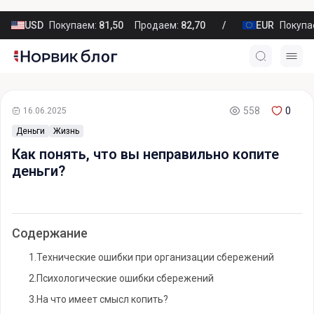
USD
Покупаем:
81,50
Продаем:
82,70
EUR
Покупа
558
0
16.06.2025
Деньги
Жизнь
Как понять, что вы неправильно копите
деньги?
Содержание
1.
Технические ошибки при организации сбережений
2.
Психологические ошибки сбережений
3.
На что имеет смысл копить?