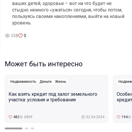
ваших детей, здоровье – вот на что будет не
стыдно немного «ужаться» сегодня, чтобы потом,
пользуясь своими накоплениями, выйти на новый
уровень.
558
0
Может быть интересно
Недвижимость
Деньги
Жизнь
Недвиж
Как взять кредит под залог земельного
Особе
участка: условия и требования
кредит
482
6809
02.04.2024
194