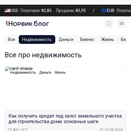
USD
Покупаем:
82,85
Продаем:
83,95
EUR
Покупа
Все
Недвижимость
Деньги
Бизнес
Жизнь
Безо
Все про недвижимость
Недвижимость
Деньги
Жизнь
Как получить кредит под залог земельного участка
для строительства дома: основные шаги
2
1377
13.08.2024