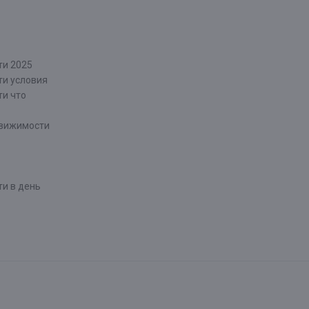
ти 2025
ти условия
ти что
движимости
и в день