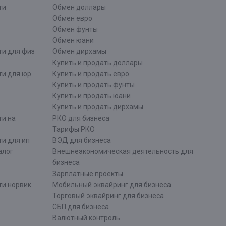
ти
Обмен доллары
Обмен евро
Обмен фунты
Обмен юани
ти для физ
Обмен дирхамы
Купить и продать доллары
ти для юр
Купить и продать евро
Купить и продать фунты
Купить и продать юани
Купить и продать дирхамы
ти на
РКО для бизнеса
Тарифы РКО
и для ип
ВЭД для бизнеса
алог
Внешнеэкономическая деятельность для
бизнеса
Зарплатные проекты
ти норвик
Мобильный эквайринг для бизнеса
Торговый эквайринг для бизнеса
СБП для бизнеса
Валютный контроль