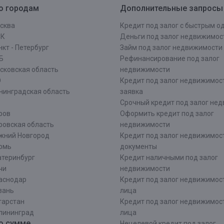
о городам
Дополнительные запросы
сква
Кредит под залог с быстрым 
СК
Деньги под залог недвижимос
кт - Петербург
Займ под залог недвижимости
Б
Рефинансирование под залог
сковская область
недвижимости
О
Кредит под залог недвижимос
нинградская область
заявка
Срочный кредит под залог не
ров
Оформить кредит под залог
ровская область
недвижимости
жний Новгород
Кредит под залог недвижимос
рмь
документы
атеринбург
Кредит наличными под залог
чи
недвижимости
аснодар
Кредит под залог недвижимос
зань
лица
тарстан
Кредит под залог недвижимос
лининград
лица
о сумме
Нецелевой кредит под залог