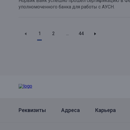
Норвик Банк успешно прошёл сертификацию в Фед
уполномоченного банка для работы с АУСН.
1
2
...
44
Реквизиты
Адреса
Карьера