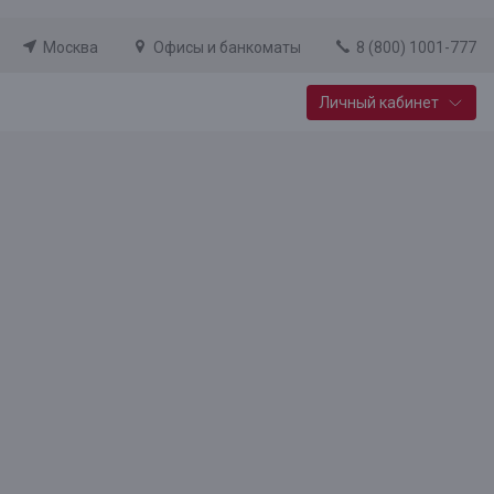
Москва
Офисы и банкоматы
8 (800) 1001-777
Личный кабинет
Специальные предложения
Вклад «Новый старт»
До 14,25% годовых
Подробнее