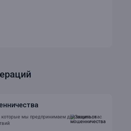
пераций
енничества
, которые мы предпринимаем для защиты вас
твий