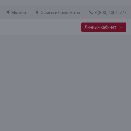
Москва
Офисы и банкоматы
8 (800) 1001-777
Личный кабинет
Специальные предложения
Вклад «Новый старт»
До 14,25% годовых
Подробнее