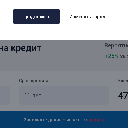
Продолжить
Изменить город
Вероятн
на кредит
+25%
за 
Срок кредита
Еже
47
Заполните данные через