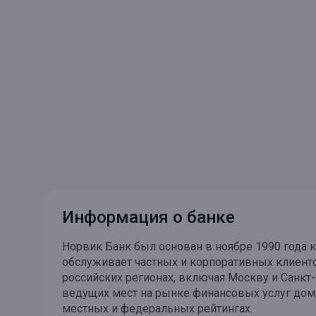
Онлайн
Удаленная идентификация
Мобильное приложение
Все вклады
Подтверждение согласия через Госуслуги
Все сервисы
Информация о банке
Норвик Банк был основан в ноябре 1990 года к
обслуживает частных и корпоративных клиенто
российских регионах, включая Москву и Санкт-
ведущих мест на рынке финансовых услуг дом
местных и федеральных рейтингах.