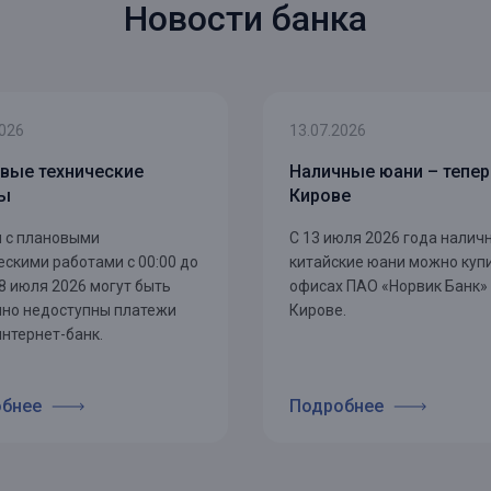
Новости банка
2026
13.07.2026
вые технические
Наличные юани – тепер
ты
Кирове
и с плановыми
С 13 июля 2026 года налич
ескими работами с 00:00 до
китайские юани можно купи
28 июля 2026 могут быть
офисах ПАО «Норвик Банк»
но недоступны платежи
Кирове.
интернет-банк.
бнее
Подробнее