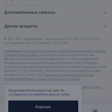
Дополнительные запросы
Другие продукты
© 2026, ПАО «Норвик Банк». Лицензия ЦБ РФ № 902 от 09.08.2022 г.
ул. Зацепский Вал, д. 5
,
Москва
,
115054
,
RU
Информация о процентных ставках по договорам банковского вклада
с физическими лицами
. Банковский надзор за деятельностью
кредитной организации (ПАО«Норвик Банк», № 902) осуществляет
Служба текущего банковского надзора Банка России. Телефоны
Контактного центра Центрального банка Российской Федерации: 8 800
300-30-00, +7 499 300-30-00, 300 (Бесплатно для абонентов Билайн,
Мегафон, МТС, Теле2, Yota).
Интернет-приемная Банка России.
Политика обработки и защиты персональных данных
Раскрытие информации в соответствии c Указанием Банка России
Продолжая использовать наш сайт, Вы
№6496-У
соглашаетесь на обработку файлов cookie
Хорошо