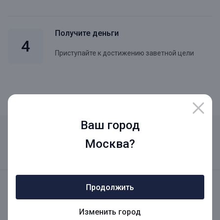
Получите деньги
Приступайте к достижению заветной цели
Ваш город
Заполните заявку на кредит
Москва?
Шаг 1
из 2
Продолжить
Вероятность одобрения
35%
+50%
за заполнение шага 1
Изменить город