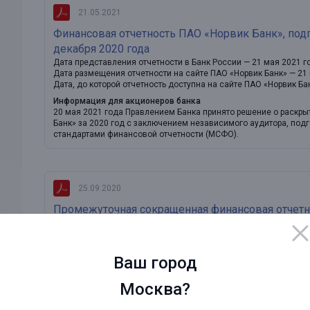
21.05.2021
Финансовая отчетность ПАО «Норвик Банк», под
декабря 2020 года
Дата представления отчетности в Банк России — 21 мая 2021 г
Дата размещения отчетности на сайте ПАО «Норвик Банк» — 21
Дата, до которой отчетность доступна на сайте ПАО «Норвик Ба
Информация для акционеров банка
20 мая 2021 года Правлением Банка принято решение о раскры
Банк» за 2020 год с заключением независимого аудитора, по
стандартами финансовой отчетности (МСФО).
25.09.2020
Промежуточная сокращенная финансовая отчетн
соответствии с МСФО на 30 июня 2020 года
Дата представления отчетности в Банк России — 25 сентября 2
Дата размещения отчетности на сайте ПАО «Норвик Банк» — 25 
Ваш город
Дата, до которой отчетность доступна на сайте ПАО «Норвик Ба
Информация для акционеров банка
Москва?
25 сентября 2020 года Правлением Банка принято решение о р
«Норвик Банк» на 30 июня 2020 года, с заключением по резуль