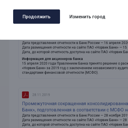
подготовленной в соответствии с Международными стандарта
Продолжить
Изменить город
15.04.2020
Финансовая отчетность ПАО «Норвик Банк», под
декабря 2019 года
Дата представления отчетности в Банк России — 16 апреля 202
Дата размещения отчетности на сайте ПАО «Норвик Банк» — 15
Дата, до которой отчетность доступна на сайте ПАО «Норвик Ба
Информация для акционеров банка
15 апреля 2020 года Правлением Банка принято решение о рас
«Норвик Банк» за 2019 год с заключением независимого ауди
стандартами финансовой отчетности (МСФО).
28.11.2019
Промежуточная сокращенная консолидированна
Банк», подготовленная в соответствии с МСФО на
Дата представления отчетности в Банк России — 28 ноября 201
Дата размещения отчетности на сайте ПАО «Норвик Банк» — 28
Дата, до которой отчетность доступна на сайте ПАО «Норвик Ба