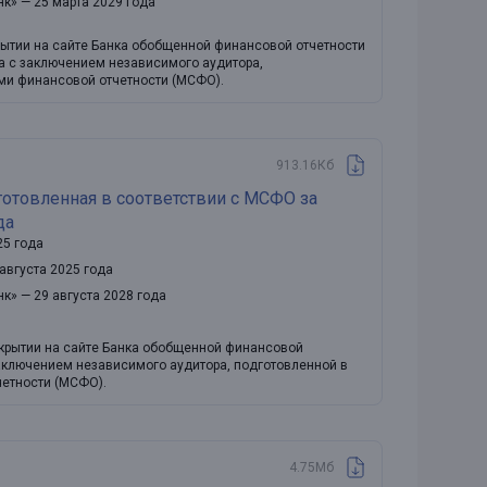
нк» — 25 марта 2029 года
рытии на сайте Банка обобщенной финансовой отчетности
да с заключением независимого аудитора,
ми финансовой отчетности (МСФО).
913.16Кб
готовленная в соответствии с МСФО за
да
25 года
августа 2025 года
нк» — 29 августа 2028 года
скрытии на сайте Банка обобщенной финансовой
заключением независимого аудитора, подготовленной в
етности (МСФО).
4.75Мб