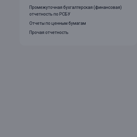
Промежуточная бухгалтерская (финансовая)
Онлайн
Удаленная идентификация
отчетность по РСБУ
Мобильное приложение
Все вклады
Отчеты по ценным бумагам
Подтверждение согласия через Госуслуги
Прочая отчетность
Все сервисы