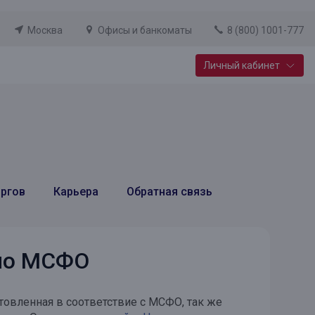
Москва
Офисы и банкоматы
8 (800) 1001-777
Личный кабинет
Специальные предложения
Вклад «Новый старт»
До 14,25% годовых
оргов
Карьера
Обратная связь
Подробнее
 по МСФО
товленная в соответствие с МСФО, так же