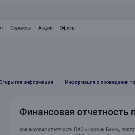
ют
Сервисы
Акции
Офисы
Может быть полезно
Может быть полезно
Может быть полезно
Система страхования вкладов
Привилегии для клиентов
Документы
Налогообложение вкладов
Оплата кредита
Уведомление об операциях
Архив вкладов
Реструктуризация
Кешбэк
Открытая информация
Информация о проведении т
Документы
Оценка недвижимости
Финансовая отчетность
Подбор новой недвижимости
Финансовая отчетность ПАО «Норвик Банк», подго