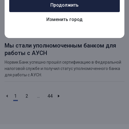
Продолжить
День России
Поздравляем с наступающим праздником и просим обратить
Изменить город
внимание на изменения в расписании работы наших офисов
04.06.2026
Мы стали уполномоченным банком для
работы с АУСН
Норвик Банк успешно прошёл сертификацию в Федеральной
налоговой службе и получил статус уполномоченного банка
для работы с АУСН.
1
2
...
44