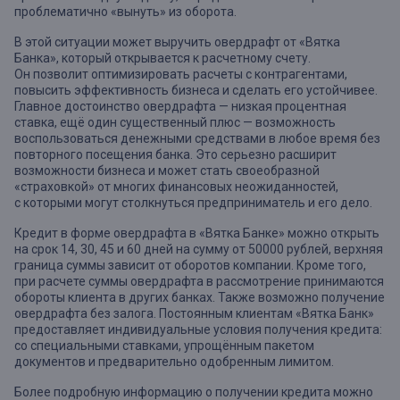
проблематично «вынуть» из оборота.
В этой ситуации может выручить овердрафт от «Вятка
Банка», который открывается к расчетному счету.
Он позволит оптимизировать расчеты с контрагентами,
повысить эффективность бизнеса и сделать его устойчивее.
Главное достоинство овердрафта — низкая процентная
ставка, ещё один существенный плюс — возможность
воспользоваться денежными средствами в любое время без
повторного посещения банка. Это серьезно расширит
возможности бизнеса и может стать своеобразной
«страховкой» от многих финансовых неожиданностей,
с которыми могут столкнуться предприниматель и его дело.
Кредит в форме овердрафта в «Вятка Банке» можно открыть
на срок 14, 30, 45 и 60 дней на сумму от 50000 рублей, верхняя
граница суммы зависит от оборотов компании. Кроме того,
при расчете суммы овердрафта в рассмотрение принимаются
обороты клиента в других банках. Также возможно получение
овердрафта без залога. Постоянным клиентам «Вятка Банк»
предоставляет индивидуальные условия получения кредита:
со специальными ставками, упрощённым пакетом
документов и предварительно одобренным лимитом.
Более подробную информацию о получении кредита можно