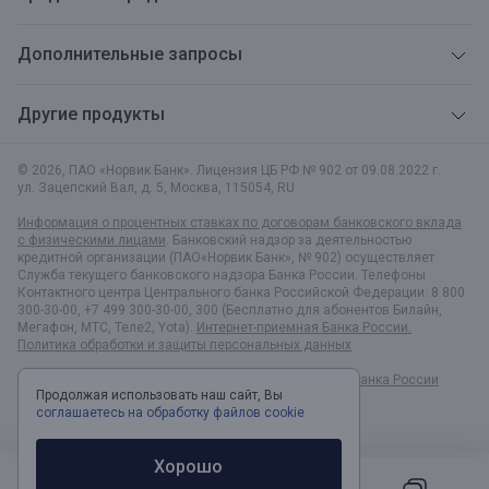
Дополнительные запросы
Другие продукты
© 2026, ПАО «Норвик Банк». Лицензия ЦБ РФ № 902 от 09.08.2022 г.
ул. Зацепский Вал, д. 5
,
Москва
,
115054
,
RU
Информация о процентных ставках по договорам банковского вклада
с физическими лицами
. Банковский надзор за деятельностью
кредитной организации (ПАО«Норвик Банк», № 902) осуществляет
Служба текущего банковского надзора Банка России. Телефоны
Контактного центра Центрального банка Российской Федерации: 8 800
300-30-00, +7 499 300-30-00, 300 (Бесплатно для абонентов Билайн,
Мегафон, МТС, Теле2, Yota).
Интернет-приемная Банка России.
Политика обработки и защиты персональных данных
Раскрытие информации в соответствии c Указанием Банка России
Продолжая использовать наш сайт, Вы
№6496-У
соглашаетесь на обработку файлов cookie
Хорошо