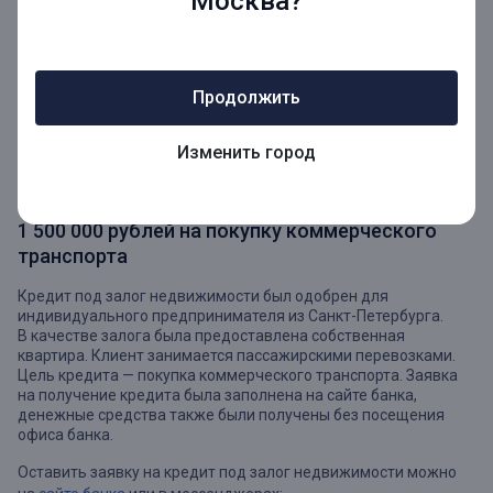
Москва?
Кредит под залог недвижимости на рефинансирование
действующего кредита был одобрен для клиента из Кирова.
Заёмщик решил воспользоваться возможностью получения
залогового кредита для уменьшения процентной ставки
и размера ежемесячного платежа. Клиенту не потребовалось
Продолжить
подтверждать доход, так как сумма кредита составила
меньше 1 миллиона рублей. В качестве залога была
Изменить город
предоставлена квартира в Кирове. Заёмщик оставил заявку
в офисе банка, время принятия решения составило 3 часа.
1 500 000 рублей на покупку коммерческого
транспорта
Кредит под залог недвижимости был одобрен для
индивидуального предпринимателя из Санкт-Петербурга.
В качестве залога была предоставлена собственная
квартира. Клиент занимается пассажирскими перевозками.
Цель кредита — покупка коммерческого транспорта. Заявка
на получение кредита была заполнена на сайте банка,
денежные средства также были получены без посещения
офиса банка.
Оставить заявку на кредит под залог недвижимости можно