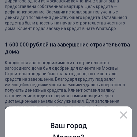
директора одной из московских компаний. В залог была
предоставлена собственная квартира. Цель кредита —
рефинансирование. Заёмщик использовал полученные
деньги для погашения действующего кредита. Оставшиеся
средства были внесены на начало строительства частного
дома. Клиент подал заявку на кредит в чате WhatsApp.
1 600 000 рублей на завершение строительства
дома
Кредит под залог недвижимости на строительство
загородного дома был одобрен для клиента из Москвы.
Строительство дачи было начато давно, но не хватало
средств на завершение. Благодаря кредиту под залог
имеющейся недвижимости заёмщику удалось оперативно
получить денежные средства. Клиент оставил заявку
на получение кредита в период самоизоляции через
дистанционные каналы обслуживания. Для заполнения
документов к заемщику выехал специалист банка.
600 000 рублей на рефинансирование
Ваш город
имеющегося кредита