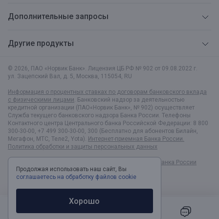
Дополнительные запросы
Другие продукты
© 2026, ПАО «Норвик Банк». Лицензия ЦБ РФ № 902 от 09.08.2022 г.
ул. Зацепский Вал, д. 5
,
Москва
,
115054
,
RU
Информация о процентных ставках по договорам банковского вклада
с физическими лицами
. Банковский надзор за деятельностью
кредитной организации (ПАО«Норвик Банк», № 902) осуществляет
Служба текущего банковского надзора Банка России. Телефоны
Контактного центра Центрального банка Российской Федерации: 8 800
300-30-00, +7 499 300-30-00, 300 (Бесплатно для абонентов Билайн,
Мегафон, МТС, Теле2, Yota).
Интернет-приемная Банка России.
Политика обработки и защиты персональных данных
Раскрытие информации в соответствии c Указанием Банка России
Продолжая использовать наш сайт, Вы
№6496-У
соглашаетесь на обработку файлов cookie
Хорошо