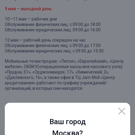
9 мая — выходной день
10—11 мая — рабочие дни
Обслуживание физических лиц: с 09:00 до 18:00
Обслуживание юридических лиц: 09:00 до 16:00
12 мая — рабочий день сокращен на час
Обслуживание физических лиц: с 09:00 до 17:00
Обслуживание юридических лиц: с 09:00 до 15:00
Мобильные точки продаж: «Лепсе», «Европейский», «Центр
мебели», ОКВКУ(операционные кассы вне кассового узла):
«Прудна, 51», «Орджоникидзе, 17», «Химический, 2»,
«Дрелевского, 16», а также офис в ТЦ Jam-Moll «Центр
кредитования» работают по графику учреждений/
организаций, в которых они находятся.
Поздравляем всех с майскими праздниками!
Ваш город
Искренне говорим БОЛЬШОЕ СПАСИБО ЗА ПОБЕДУ нашим
дорогим Ветеранам!
Москва?