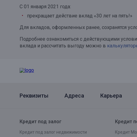
С 01 января 2021 года:
Онлайн
Удаленная идентификация
прекращает действие вклад «30 лет на пять!»
Мобильное приложение
Все вклады
Для вкладов, оформленных ранее, сохранятся усл
Подтверждение согласия через Госуслуги
Подробнее ознакомиться с действующими условия
Все сервисы
вклада и рассчитать выгоду можно в
калькулятор
Реквизиты
Адреса
Карьера
Кредит под залог
Кредит п
Кредит под залог недвижимости
Кредит Мо