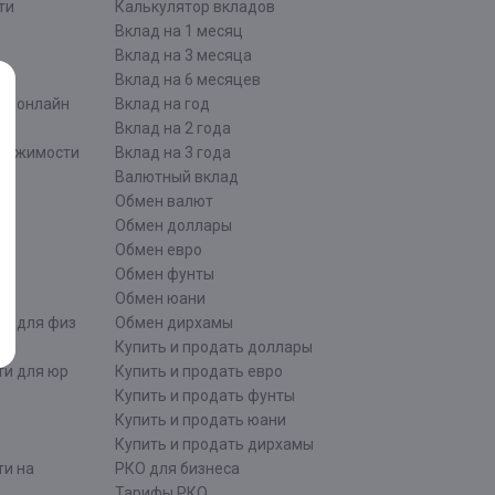
ти
Калькулятор вкладов
Вклад на 1 месяц
Вклад на 3 месяца
Вклад на 6 месяцев
ти онлайн
Вклад на год
Вклад на 2 года
движимости
Вклад на 3 года
Валютный вклад
Обмен валют
ти
Обмен доллары
Обмен евро
Обмен фунты
Обмен юани
ти для физ
Обмен дирхамы
Купить и продать доллары
ти для юр
Купить и продать евро
Купить и продать фунты
Купить и продать юани
Купить и продать дирхамы
ти на
РКО для бизнеса
Тарифы РКО