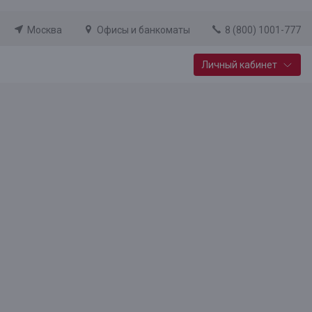
Москва
Офисы и банкоматы
8 (800) 1001-777
Личный кабинет
Специальные предложения
Вклад «Новый старт»
До 14,25% годовых
Подробнее