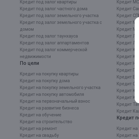
Кредит под залог квартиры
Кредит М
Кредит под залог частного дома
Кредит Сан
Кредит под залог земельного участка
Кредит СП
Кредит под залог земельного участка с
Кредит Мо
домом
Кредит М
Кредит под залог таунхауса
Кредит Ле
Кредит под залог аппартаментов
Кредит ЛО
Кредит под залог коммерческой
Кредит Ки
недвижимости
Кредит Ки
По цели
Кредит Ни
Кредит Пе
Кредит на покупку квартиры
Кредит Ек
Кредит на покупку дома
Кредит Со
Кредит на покупку земельного участка
Кредит Кр
Кредит на покупку автомобиля
Кредит Ка
Кредит на первоначальный взнос
Кредит Та
Кредит на развитие бизнеса
Кредит Ка
Кредит на обучение
Кредит п
Кредит на строительcтво
Кредит на ремонт
Кредит на 
Кредит на свадьбу
Кредит на 