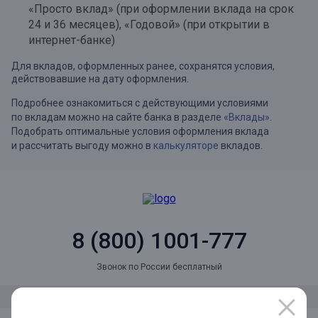
«Просто вклад» (при оформлении вклада на срок
24 и 36 месяцев), «Годовой» (при открытии в
интернет-банке)
Для вкладов, оформленных ранее, сохранятся условия,
действовавшие на дату оформления.
Подробнее ознакомиться с действующими условиями
по вкладам можно на сайте банка в разделе
«Вклады»
.
Подобрать оптимальные условия оформления вклада
и рассчитать выгоду можно в
калькуляторе
вкладов.
8 (800) 1001-777
Звонок по России бесплатный