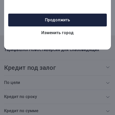
Мобильное приложение для Бизнеса
Продолжить
Изменить город
Реквизиты
Адреса
Карьера
Открытая информация
Тарифы
Блог
Новости
Версия для слабовидящих
Кредит под залог
По цели
Кредит по сроку
Кредит по сумме