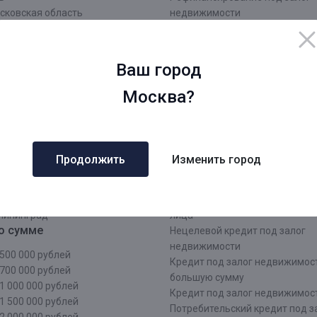
сковская область
недвижимости
О
Кредит под залог недвижимос
нинградская область
заявка
Срочный кредит под залог не
Ваш город
ров
Оформить кредит под залог
ровская область
недвижимости
Москва?
жний Новгород
Кредит под залог недвижимос
рмь
документы
атеринбург
Кредит наличными под залог
чи
недвижимости
Продолжить
Изменить город
аснодар
Кредит под залог недвижимос
зань
лица
тарстан
Кредит под залог недвижимос
лининград
лица
о сумме
Нецелевой кредит под залог
недвижимости
500 000 рублей
Кредит под залог недвижимос
700 000 рублей
большую сумму
1 000 000 рублей
Кредит под залог недвижимост
1 500 000 рублей
Потребительский кредит под з