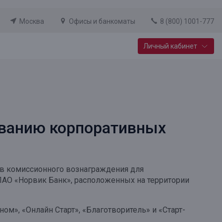
Москва
Офисы и банкоматы
8 (800) 1001-777
Личный кабинет
Специальные предложения
Вклад «Новый старт»
До 14,25% годовых
иванию корпоративных
Подробнее
фов комиссионного вознаграждения для
АО «Норвик Банк», расположенных на территории
м», «Онлайн Старт», «Благотворитель» и «Старт-