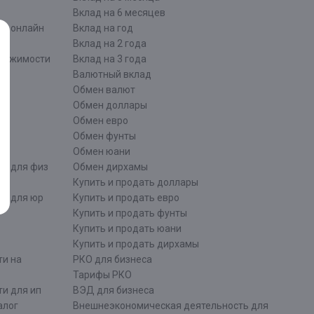
Вклад на 6 месяцев
ти онлайн
Вклад на год
Вклад на 2 года
движимости
Вклад на 3 года
Валютный вклад
Обмен валют
ти
Обмен доллары
Обмен евро
Обмен фунты
Обмен юани
ти для физ
Обмен дирхамы
Купить и продать доллары
ти для юр
Купить и продать евро
Купить и продать фунты
Купить и продать юани
Купить и продать дирхамы
ти на
РКО для бизнеса
Тарифы РКО
и для ип
ВЭД для бизнеса
алог
Внешнеэкономическая деятельность для