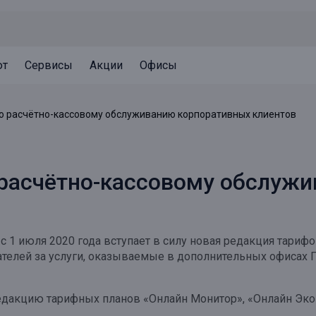
ют
Сервисы
Акции
Офисы
Может быть полезно
Может быть полезно
Может быть полезно
о расчётно-кассовому обслуживанию корпоративных клиентов
Система страхования вкладов
Привилегии для клиентов
Документы
Налогообложение вкладов
Оплата кредита
Уведомление об операциях
 расчётно-кассовому обслуж
Архив вкладов
Реструктуризация
Кешбэк
Документы
Оценка недвижимости
с 1 июля 2020 года вступает в силу новая редакция тари
Подбор новой недвижимости
елей за услуги, оказываемые в дополнительных офисах П
едакцию тарифных планов «Онлайн Монитор», «Онлайн Эконо