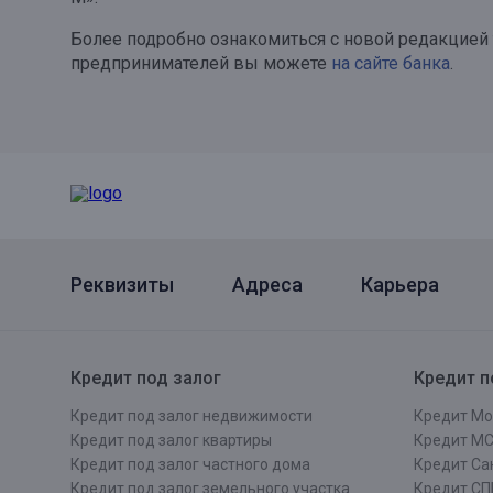
Онлайн
Удаленная идентификация
Более подробно ознакомиться с новой редакцией
предпринимателей вы можете
на сайте банка
.
Мобильное приложение
Все вклады
Подтверждение согласия через Госуслуги
Все сервисы
Реквизиты
Адреса
Карьера
Кредит под залог
Кредит п
Кредит под залог недвижимости
Кредит Мо
Кредит под залог квартиры
Кредит М
Кредит под залог частного дома
Кредит Сан
Кредит под залог земельного участка
Кредит СП