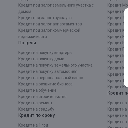
Кредит под залог земельного участка с
Кредит Мо
домом
Кредит М
Кредит под залог таунхауса
Кредит Ле
Кредит под залог аппартаментов
Кредит ЛО
Кредит под залог коммерческой
Кредит Ки
недвижимости
Кредит Ки
По цели
Кредит Ни
Кредит Пе
Кредит на покупку квартиры
Кредит Ек
Кредит на покупку дома
Кредит Со
Кредит на покупку земельного участка
Кредит Кр
Кредит на покупку автомобиля
Кредит Ка
Кредит на первоначальный взнос
Кредит Та
Кредит на развитие бизнеса
Кредит Ка
Кредит на обучение
Кредит п
Кредит на строительcтво
Кредит на ремонт
Кредит на 
Кредит на свадьбу
Кредит на 
Кредит по сроку
Кредит на 
Кредит на 
Кредит на 1 год