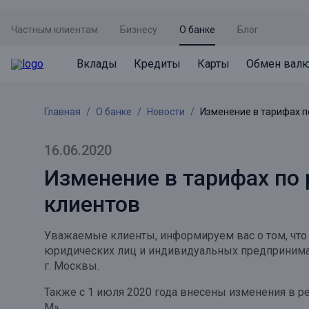
Частным клиентам
Бизнесу
О банке
Блог
Вклады
Кредиты
Карты
Обмен вал
Вклады
Кредиты
Карты
Обмен валют
Сервисы
Акции
Главная
О банке
Новости
Изменение в тарифах п
Не упусти момент
Кредит под залог недвижимости
Дебетовая карта с пакетом услуг
Курсы валют
Оплата кредита
Акция «Приведи друга»
Просто вклад
Рефинансирование
Премиальная карта Mir Supreme
Бронирование валюты
Оценка недвижимости
Акция «Ставка на бизнес»
16.06.2020
Накопительный
Кредит на автомобиль
Пенсионная карта
Курсы валют ЦБ
Подбор новой недвижимости
Изменение в тарифах по
Пенсионер
Кредит на строительство
Система быстрых платежей
клиентов
Все карты
Отличная стратегия+
Потребительский кредит
СБПей
Уважаемые клиенты, информируем вас о том, что 
Фиксируй доход
Mir Pay
юридических лиц и индивидуальных предпринимат
Все кредиты
г. Москвы.
Новый старт
Госуслуги
Также с 1 июля 2020 года внесены изменения в р
Валютный плюс
Регистрация в ЕБС
М».