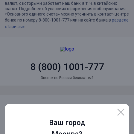
валют, с которыми работает наш банк, в т. ч. в китайских
юанях. Подробнее об условиях оформления и обслуживания
«Основного единого счета» можно уточнить в контакт-центре
банка по номеру 8-800-1001-777 или на сайте банка в
разделе
«Тарифы»
.
8 (800) 1001-777
Звонок по России бесплатный
Мы в социальных сетях
Ваш город
Мобильное приложение
Москва?