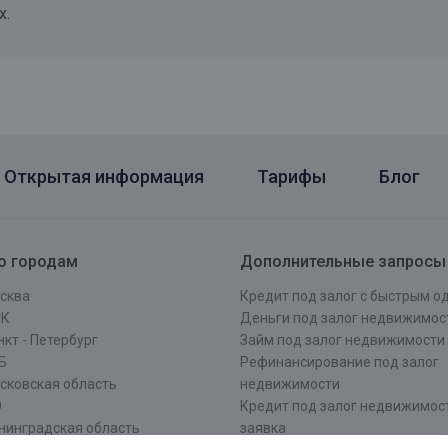
х.
Открытая информация
Тарифы
Блог
о городам
Дополнительные запросы
сква
Кредит под залог с быстрым 
СК
Деньги под залог недвижимос
кт - Петербург
Займ под залог недвижимости
Б
Рефинансирование под залог
сковская область
недвижимости
О
Кредит под залог недвижимос
нинградская область
заявка