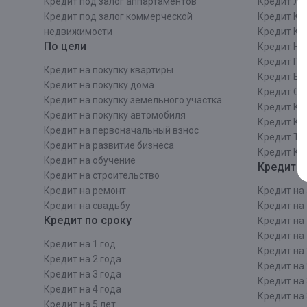
Кредит под залог аппартаментов
Кредит ЛО
Кредит под залог коммерческой
Кредит Ки
недвижимости
Кредит Ки
По цели
Кредит Ни
Кредит Пе
Кредит на покупку квартиры
Кредит Ек
Кредит на покупку дома
Кредит Со
Кредит на покупку земельного участка
Кредит Кр
Кредит на покупку автомобиля
Кредит Ка
Кредит на первоначальный взнос
Кредит Та
Кредит на развитие бизнеса
Кредит Ка
Кредит на обучение
Кредит п
Кредит на строительcтво
Кредит на ремонт
Кредит на 
Кредит на свадьбу
Кредит на 
Кредит по сроку
Кредит на 
Кредит на 
Кредит на 1 год
Кредит на 
Кредит на 2 года
Кредит на 
Кредит на 3 года
Кредит на 
Кредит на 4 года
Кредит на 
Кредит на 5 лет