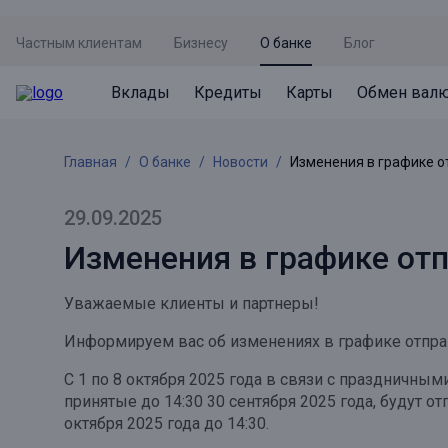
Частным клиентам
Бизнесу
О банке
Блог
Вклады
Кредиты
Карты
Обмен вал
Вклады
Кредиты
Карты
Обмен валют
Сервисы
Акции
Главная
О банке
Новости
Изменения в графике о
Не упусти момент
Кредит под залог недвижимости
Дебетовая карта с пакетом услуг
Курсы валют
Оплата кредита
Акция «Приведи друга»
Просто вклад
Рефинансирование
Премиальная карта Mir Supreme
Бронирование валюты
Оценка недвижимости
Акция «Ставка на бизнес»
29.09.2025
Накопительный
Кредит на автомобиль
Пенсионная карта
Курсы валют ЦБ
Подбор новой недвижимости
Изменения в графике отп
Пенсионер
Кредит на строительство
Система быстрых платежей
Все карты
Уважаемые клиенты и партнеры!
Отличная стратегия+
Потребительский кредит
СБПей
Информируем вас об изменениях в графике отпра
Фиксируй доход
Mir Pay
Все кредиты
С 1 по 8 октября 2025 года в связи с праздничны
Новый старт
Госуслуги
принятые до 14:30 30 сентября 2025 года, будут о
октября 2025 года до 14:30.
Валютный плюс
Регистрация в ЕБС