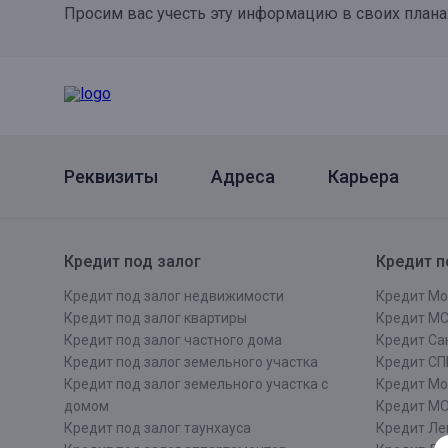
Просим вас учесть эту информацию в своих плана
Онлайн
Удаленная идентификация
Мобильное приложение
Все вклады
Подтверждение согласия через Госуслуги
Все сервисы
Реквизиты
Адреса
Карьера
Кредит под залог
Кредит п
Кредит под залог недвижимости
Кредит Мо
Кредит под залог квартиры
Кредит М
Кредит под залог частного дома
Кредит Сан
Кредит под залог земельного участка
Кредит СП
Кредит под залог земельного участка с
Кредит Мо
домом
Кредит М
Кредит под залог таунхауса
Кредит Ле