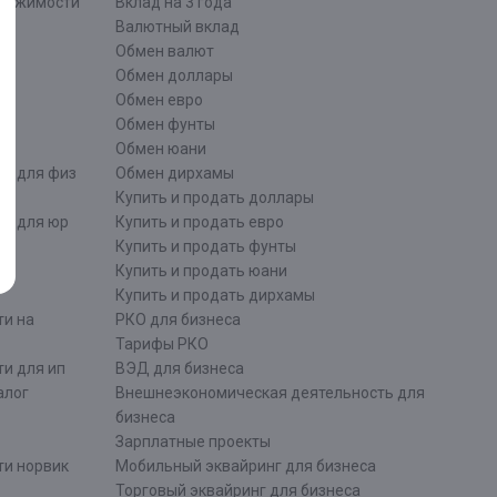
движимости
Вклад на 3 года
Валютный вклад
Обмен валют
ти
Обмен доллары
Обмен евро
Обмен фунты
Обмен юани
ти для физ
Обмен дирхамы
Купить и продать доллары
ти для юр
Купить и продать евро
Купить и продать фунты
Купить и продать юани
Купить и продать дирхамы
ти на
РКО для бизнеса
Тарифы РКО
и для ип
ВЭД для бизнеса
алог
Внешнеэкономическая деятельность для
бизнеса
Зарплатные проекты
ти норвик
Мобильный эквайринг для бизнеса
Торговый эквайринг для бизнеса