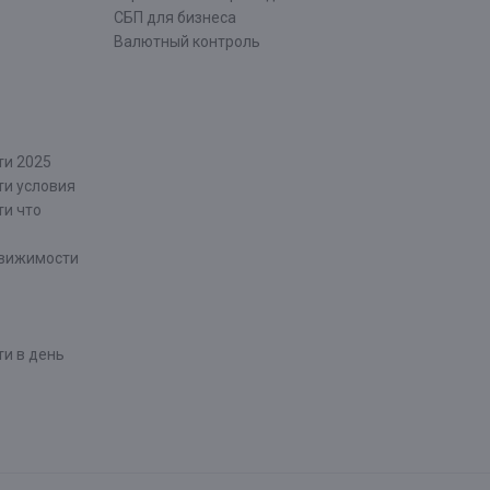
СБП для бизнеса
Валютный контроль
ти 2025
ти условия
ти что
движимости
и в день