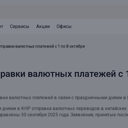
ют
Сервисы
Акции
Офисы
Может быть полезно
Может быть полезно
Может быть полезно
тправки валютных платежей c 1 по 8 октября
Система страхования вкладов
Привилегии для клиентов
Документы
Налогообложение вкладов
Оплата кредита
Уведомление об операциях
равки валютных платежей c 1
Архив вкладов
Реструктуризация
Кешбэк
Документы
Оценка недвижимости
вки валютных платежей в связи с праздничными днями в 
Подбор новой недвижимости
ми днями в КНР отправка валютных переводов в китайских 
тправлены 30 сентября 2025 года. Заявления, принятые посл