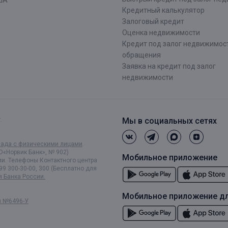
ША
Кредитный калькулятор
Залоговый кредит
Оценка недвижимости
Кредит под залог недвижимост
обращения
Заявка на кредит под залог
недвижимости
.
Мы в социальных сетях
лада с физическими лицами
.
О«Норвик Банк», № 902)
Мобильное приложение
и. Телефоны Контактного центра
99 300-30-00, 300 (Бесплатно для
я Банка России.
Мобильное приложение дл
и №6496-У