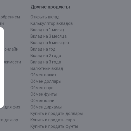
Другие продукты
одобрением
Открыть вклад
ти
Калькулятор вкладов
Вклад на 1 месяц
Вклад на 3 месяца
Вклад на 6 месяцев
ти онлайн
Вклад на год
Вклад на 2 года
движимости
Вклад на 3 года
Валютный вклад
Обмен валют
ти
Обмен доллары
Обмен евро
Обмен фунты
Обмен юани
ти для физ
Обмен дирхамы
Купить и продать доллары
ти для юр
Купить и продать евро
Купить и продать фунты