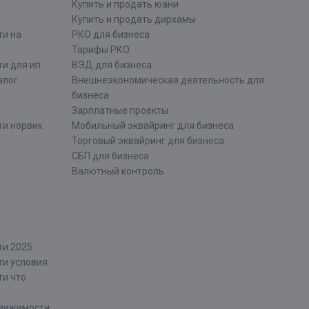
Купить и продать юани
Купить и продать дирхамы
ти на
РКО для бизнеса
Тарифы РКО
и для ип
ВЭД для бизнеса
алог
Внешнеэкономическая деятельность для
бизнеса
Зарплатные проекты
ти норвик
Мобильный эквайринг для бизнеса
Торговый эквайринг для бизнеса
СБП для бизнеса
Валютный контроль
ти 2025
ти условия
ти что
движимости