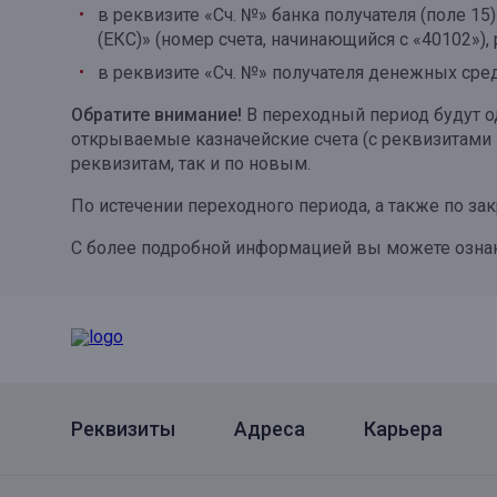
в реквизите «Сч. №» банка получателя (поле 1
Онлайн
Удаленная идентификация
(ЕКС)» (номер счета, начинающийся с «40102»),
в реквизите «Сч. №» получателя денежных сред
Мобильное приложение
Все вклады
Обратите внимание!
В переходный период будут о
Подтверждение согласия через Госуслуги
открываемые казначейские счета (с реквизитами 
реквизитам, так и по новым.
Все сервисы
По истечении переходного периода, а также по з
С более подробной информацией вы можете ознак
Реквизиты
Адреса
Карьера