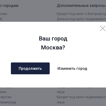
о городам
Дополнительные запросы
сква
Кредит под залог с быстрым 
СК
Деньги под залог недвижимос
кт - Петербург
Займ под залог недвижимости
Б
Рефинансирование под залог
сковская область
недвижимости
Ваш город
О
Кредит под залог недвижимос
нинградская область
заявка
Москва?
Срочный кредит под залог не
ров
Оформить кредит под залог
ровская область
недвижимости
жний Новгород
Кредит под залог недвижимос
Продолжить
Изменить город
рмь
документы
атеринбург
Кредит наличными под залог
чи
недвижимости
аснодар
Кредит под залог недвижимос
зань
лица
тарстан
Кредит под залог недвижимос
лининград
лица