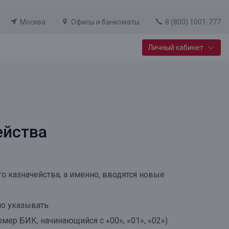
Москва
Офисы и банкоматы
8 (800) 1001-777
Личный кабинет
Специальные предложения
Вклад «Новый старт»
До 14,25% годовых
ейства
Подробнее
о казначейства, а именно, вводятся новые
о указывать:
мер БИК, начинающийся с «00», «01», «02»)