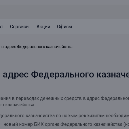
ют
Сервисы
Акции
Офисы
Может быть полезно
Может быть полезно
Может быть полезно
 в адрес Федерального казначейства
Система страхования вкладов
Привилегии для клиентов
Документы
Налогообложение вкладов
Оплата кредита
Уведомление об операциях
в адрес Федерального казнач
Архив вкладов
Реструктуризация
Кешбэк
Документы
Оценка недвижимости
енения в переводах денежных средств в адрес Федеральног
Подбор новой недвижимости
о казначейства.
дерального казначейства по новым реквизитам необходим
 — новый номер БИК органа Федерального казначейства (но