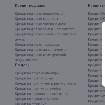
Кредит под залог
Кредит п
Кредит под залог недвижимости
Кредит Мо
Кредит под залог квартиры
Кредит М
Кредит под залог частного дома
Кредит Сан
Кредит под залог земельного участка
Кредит СП
Кредит под залог земельного участка с
Кредит Мо
домом
Кредит М
Кредит под залог таунхауса
Кредит Ле
Кредит под залог аппартаментов
Кредит ЛО
Кредит под залог коммерческой
Кредит Ки
недвижимости
Кредит Ки
По цели
Кредит Ни
Кредит Пе
Кредит на покупку квартиры
Кредит Ек
Кредит на покупку дома
Кредит Со
Кредит на покупку земельного участка
Кредит Кр
Кредит на покупку автомобиля
Кредит Ка
Кредит на первоначальный взнос
Кредит Та
Кредит на развитие бизнеса
Кредит Ка
Кредит на обучение