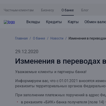
Частным клиентам
Бизнесу
О банке
Блог
Вклады
Кредиты
Карты
Обмен вал
Вклады
Кредиты
Карты
Обмен валют
Сервисы
Акции
Главная
О банке
Новости
Изменения в переводах
Не упусти момент
Кредит под залог недвижимости
Дебетовая карта с пакетом услуг
Курсы валют
Оплата кредита
Акция «Приведи друга»
Просто вклад
Рефинансирование
Премиальная карта Mir Supreme
Бронирование валюты
Оценка недвижимости
Акция «Ставка на бизнес»
29.12.2020
Накопительный
Кредит на автомобиль
Пенсионная карта
Курсы валют ЦБ
Подбор новой недвижимости
Изменения в переводах 
Пенсионер
Кредит на строительство
Система быстрых платежей
Все карты
Уважаемые клиенты и партнеры банка!
Отличная стратегия+
Потребительский кредит
СБПей
Информируем вас, что с 01.01.2021 вносятся изм
Фиксируй доход
Mir Pay
реквизиты территориальных органов Федеральног
Все кредиты
Новый старт
Госуслуги
При заполнении платежных поручений в адрес Фе
в реквизите «БИК» банка получателя (поле 14)
Валютный плюс
Регистрация в ЕБС