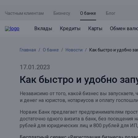
Частным клиентам
Бизнесу
О банке
Блог
Вклады
Кредиты
Карты
Обмен вал
Вклады
Кредиты
Карты
Обмен валют
Сервисы
Акции
Главная
О банке
Новости
Как быстро и удобно за
Не упусти момент
Кредит под залог недвижимости
Дебетовая карта с пакетом услуг
Курсы валют
Оплата кредита
Акция «Приведи друга»
Просто вклад
Рефинансирование
Премиальная карта Mir Supreme
Бронирование валюты
Оценка недвижимости
Акция «Ставка на бизнес»
17.01.2023
Накопительный
Кредит на автомобиль
Пенсионная карта
Курсы валют ЦБ
Подбор новой недвижимости
Как быстро и удобно зап
Пенсионер
Кредит на строительство
Система быстрых платежей
Все карты
Независимо от того, какой бизнес вы запускаете,
Отличная стратегия+
Потребительский кредит
СБПей
и денег на юристов, нотариусов и оплату госпошл
Фиксируй доход
Mir Pay
Норвик Банк предлагает предпринимателям просто
Все кредиты
достаточно одного визита в банк, без посещения 
Новый старт
Госуслуги
рублей для юридических лиц и 800 рублей для ИП,
Валютный плюс
Регистрация в ЕБС
Бесплатный сервис «Регистрация бизнеса» позв