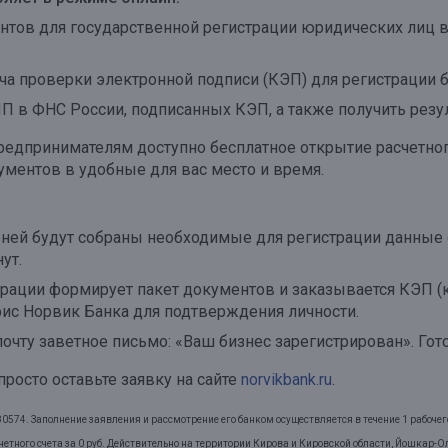
нтов для государственной регистрации юридических лиц в
а проверки электронной подписи (КЭП) для регистрации б
П в ФНС России, подписанных КЭП, а также получить резул
редпринимателям доступно бесплатное открытие расчетного
ментов в удобные для вас место и время.
В ней будут собраны необходимые для регистрации данные 
ут.
трации формирует пакет документов и заказывается КЭП (
фис Норвик Банка для подтверждения личности.
очту заветное письмо: «Ваш бизнес зарегистрирован». Гот
просто оставьте заявку на сайте
norvikbank.ru
.
4. Заполнение заявления и рассмотрение его банком осуществляется в течение 1 рабочего 
етного счета за 0 руб. Действительно на территории Кирова и Кировской области, Йошкар-О