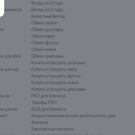
Вклад на 2 года
движимости
Вклад на 3 года
Валютный вклад
Обмен валют
ти
Обмен доллары
Обмен евро
Обмен фунты
Обмен юани
ти для физ
Обмен дирхамы
Купить и продать доллары
ти для юр
Купить и продать евро
Купить и продать фунты
Купить и продать юани
Купить и продать дирхамы
ти на
РКО для бизнеса
Тарифы РКО
и для ип
ВЭД для бизнеса
алог
Внешнеэкономическая деятельность для
бизнеса
Зарплатные проекты