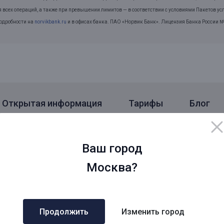
я всех операций, а также при превышении лимитов — в соответствии с условиями Пакетов усл
Подробности на
norvikbank.ru
и в офисах банка. ПАО «Норвик Банк». Лицензия Банка России №
Открытая информация
Тарифы
Блог
о городам
Дополнительные запросы
Ваш город
сква
Кредит под залог с быстрым 
Москва?
СК
Деньги под залог недвижимос
кт - Петербург
Займ под залог недвижимости
Б
Рефинансирование под залог
сковская область
недвижимости
Продолжить
Изменить город
О
Кредит под залог недвижимос