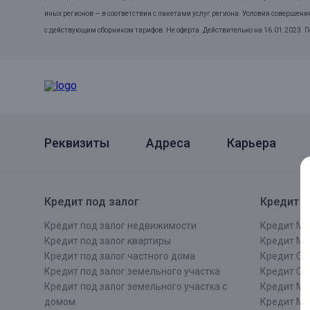
иных регионов — в соответствии с пакетами услуг региона. Условия совершени
с действующим сборником тарифов. Не оферта. Действительно на 16.01.2023. 
Реквизиты
Адреса
Карьера
Кредит под залог
Кредит п
Кредит под залог недвижимости
Кредит Мо
Кредит под залог квартиры
Кредит М
Кредит под залог частного дома
Кредит Сан
Кредит под залог земельного участка
Кредит СП
Кредит под залог земельного участка с
Кредит Мо
домом
Кредит М