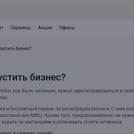
ют
Сервисы
Акции
Офисы
Может быть полезно
Может быть полезно
Может быть полезно
пустить бизнес?
Система страхования вкладов
Привилегии для клиентов
Документы
Налогообложение вкладов
Оплата кредита
Уведомление об операциях
устить бизнес?
Архив вкладов
Реструктуризация
Кешбэк
Документы
 чтобы все было легально, нужно зарегистрироваться в нал
Оценка недвижимости
ины.
Подбор новой недвижимости
й и бесплатный сервис по регистрации бизнеса. С ним лю
налоговой или МФЦ. Кроме того, предпринимателю не нужно
 ездить по инстанциям и оплачивать услуги нотариуса.
оляет в режиме онлайн: