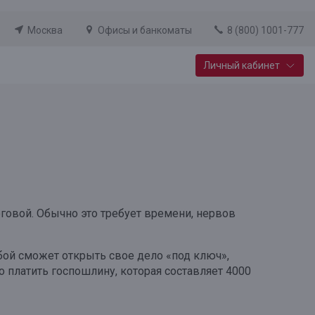
Москва
Офисы и банкоматы
8 (800) 1001-777
Личный кабинет
Специальные предложения
Вклад «Новый старт»
До 14,25% годовых
Подробнее
оговой. Обычно это требует времени, нервов
бой сможет открыть свое дело «под ключ»,
 платить госпошлину, которая составляет 4000