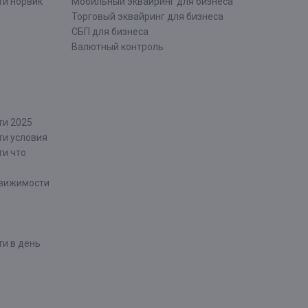
ти норвик
Мобильный эквайринг для бизнеса
Торговый эквайринг для бизнеса
СБП для бизнеса
Валютный контроль
ти 2025
ти условия
ти что
движимости
и в день