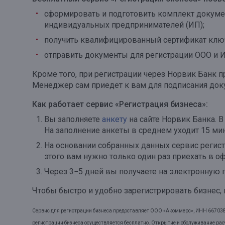
сформировать и подготовить комплект докуме
Онлайн
Удаленная идентификация
индивидуальных предпринимателей (ИП);
Мобильное приложение
Все вклады
получить квалифицированный сертификат ключ
Подтверждение согласия через Госуслуги
отправить документы для регистрации ООО и И
Кроме того, при регистрации через Норвик Банк п
Все сервисы
Менеджер сам приедет к вам для подписания доку
Как работает сервис «Регистрация бизнеса»:
Вы заполняете
анкету
на сайте Норвик Банка. 
На заполнение анкеты в среднем уходит 15 мин
На основании собранных данных сервис регис
этого вам нужно только один раз приехать в о
Через 3−5 дней вы получаете на электронную п
Чтобы быстро и удобно зарегистрировать бизнес, 
Сервис для регистрации бизнеса предоставляет ООО «Акоммерс», ИНН 667038057
регистрации бизнеса осуществляется бесплатно. Открытие и обслуживание расч