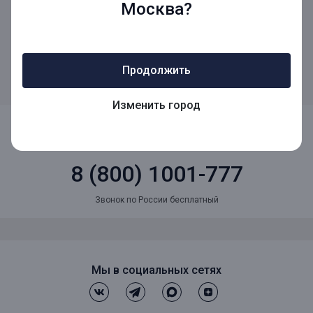
Москва?
выполнения заданий: с 01.10.2022 по 31.12.2022. Период
определения победителей: с 01.01.2023 по 22.01.2023. Период
вручения подарков: с 23.01.2023 по 31.01.2023.
Сроки могут
быть изменены. Подробную информацию об участниках
акции, правилах ее проведения, размере и количестве
подарков, сроке, месте и порядке их получения уточняйте
Продолжить
в офисах банка и на сайте.
Изменить город
8 (800) 1001-777
Звонок по России бесплатный
Мы в социальных сетях