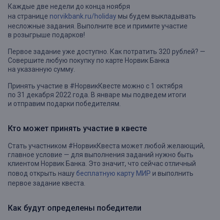
Каждые две недели до конца ноября
на странице
norvikbank.ru/holiday
мы будем выкладывать
несложные задания. Выполните все и примите участие
в розыгрыше подарков!
Первое задание уже доступно. Как потратить 320 рублей? —
Совершите любую покупку по карте Норвик Банка
на указанную сумму.
Принять участие в #НорвикКвесте можно с 1 октября
по 31 декабря 2022 года. В январе мы подведем итоги
и отправим подарки победителям.
Кто может принять участие в квесте
Стать участником #НорвикКвеста может любой желающий,
главное условие — для выполнения заданий нужно быть
клиентом Норвик Банка. Это значит, что сейчас отличный
повод открыть нашу
бесплатную карту МИР
и выполнить
первое задание квеста.
Как будут определены победители