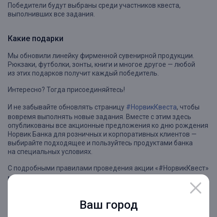
Победители будут выбраны среди участников квеста,
выполнивших все задания.
Какие подарки
Мы обновили линейку фирменной сувенирной продукции.
Рюкзаки, футболки, зонты, книги и многое другое — любой
из этих подарков получит каждый победитель.
Интересно? Тогда присоединяйтесь!
И не забывайте обновлять страницу
#НорвикКвеста
, чтобы
вовремя выполнять новые задания. Вместе с этим здесь
опубликованы все акционные предложения ко дню рождения
Норвик Банка для розничных и корпоративных клиентов —
выбирайте подходящее и пользуйтесь продуктами банка
на специальных условиях.
С подробными правилами проведения акции «#НорвикКвест»
можно ознакомиться
здесь
.
Предложение действует для частных клиентов. Организатор
Ваш город
акции — ПАО «Норвик Банк». Лицензия Банка России № 902.
Срок проведения акции: с 01.10.2022 по 31.01.2023.
Период