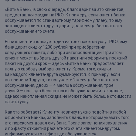
«Вятка Банк», в свою очередь, благодарит за это клиентов,
предоставляя скидки на РКО. К примеру, если клиент банка
обслуживается по стандартному тарифному плану, то ему
за каждого клиента-друга дарят два месяца бесплатного
обслуживания его счета.
Если клиент использует один из трех пакетов услуг РКО, ему
банк дарит скидку 1200 рублей при приобретении
следующего пакета, либо при автопролонгации. При этом
клиент может выбрать другой пакет или оформить прежний
пакет на другой срок — здесь «Вятка Банк» предоставляет
полную свободу выбора клиенту. Кроме того, скидки
за каждого клиента-друга суммируются. К примеру, если
вы привели 1 друга, то получаете 2 месяца бесплатного
обслуживания, двоих — 4 месяца обслуживания, трое
друзей — полгода бесплатного обслуживания и так далее,
однако накопленная скидка не может быть больше стоимости
пакета услуг.
Как это работает? Клиенту-новичку нужно подойти в любой
офис «Вятка Банка», заполнить бланк, в котором указать того,
кто порекомендовал ему банк. После заполнения заявления
и по факту открытия расчетного счета клиентом-другом,
информируется тот офис, где обслуживается