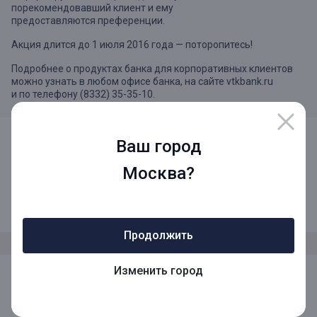
порекомендовавший клиент и ему
предоставляются преференции.
Акция длится до 1 июля 2016 года — поторопитесь!
Подробнее о продуктах банка для корпоративных клиентов
можно узнать в любом офисе банка, на сайте vtkbank.ru
и по телефону (8332) 35-35-10.
Ваш город
Москва?
8 (800) 1001-777
Звонок по России бесплатный
Продолжить
Изменить город
Мы в социальных сетях