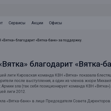
ют
Сервисы
Акции
Офисы
Может быть полезно
Может быть полезно
Может быть полезно
 «Вятка» благодарит «Вятка-банк» за поддержку.
Система страхования вкладов
Привилегии для клиентов
Документы
Налогообложение вкладов
Оплата кредита
Уведомление об операциях
Вятка» благодарит «Вятка-ба
Архив вкладов
Реструктуризация
Кешбэк
Документы
шей лиги Кировская команда КВН «Вятка» показала блестя
Оценка недвижимости
рители после выступления, а один из членов жюри Михаил 
к Армии зла (так себя позиционирует команда КВН «Вятка»
Подбор новой недвижимости
ей лиги 2012.
ла «Вятка-банк» в лице Председателя Совета Директоров