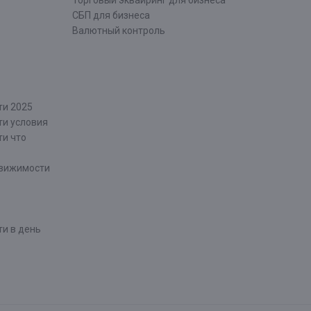
Торговый эквайринг для бизнеса
СБП для бизнеса
Валютный контроль
ти 2025
ти условия
ти что
движимости
и в день