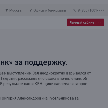
Москва
Офисы и банкоматы
8 (800) 1001-777
Личный кабинет
Специальные предложения
Вклад «Новый старт»
До 14,25% годовых
нк» за поддержку.
Подробнее
щее выступление. Зал неоднократно взрывался от
Галустян, рассказывая о своих впечатлениях об
).В результате наши КВН-щики завоевали второе
 Григория Александровича Гусельникова за