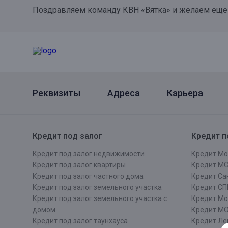
Поздравляем команду КВН «Вятка» и желаем еще 
Онлайн
Удаленная идентификация
Мобильное приложение
Все вклады
Подтверждение согласия через Госуслуги
Все сервисы
Реквизиты
Адреса
Карьера
Кредит под залог
Кредит п
Кредит под залог недвижимости
Кредит Мо
Кредит под залог квартиры
Кредит М
Кредит под залог частного дома
Кредит Сан
Кредит под залог земельного участка
Кредит СП
Кредит под залог земельного участка с
Кредит Мо
домом
Кредит М
Кредит под залог таунхауса
Кредит Ле