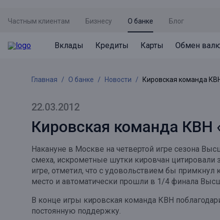
Частным клиентам
Бизнесу
О банке
Блог
Вклады
Кредиты
Карты
Обмен вал
Вклады
Кредиты
Карты
Обмен валют
Сервисы
Акции
Главная
О банке
Новости
Кировская команда КВН
Не упусти момент
Кредит под залог недвижимости
Дебетовая карта с пакетом услуг
Курсы валют
Оплата кредита
Акция «Приведи друга»
Просто вклад
Рефинансирование
Премиальная карта Mir Supreme
Бронирование валюты
Оценка недвижимости
Акция «Ставка на бизнес»
22.03.2012
Накопительный
Кредит на автомобиль
Пенсионная карта
Курсы валют ЦБ
Подбор новой недвижимости
Кировская команда КВН «
Пенсионер
Кредит на строительство
Система быстрых платежей
Все карты
Накануне в Москве на четвертой игре сезона Выс
Отличная стратегия+
Потребительский кредит
СБПей
смеха, искрометные шутки кировчан цитировали з
игре, отметил, что с удовольствием бы примкнул 
Фиксируй доход
Mir Pay
Все кредиты
место и автоматически прошли в 1/4 финала Высш
Новый старт
Госуслуги
В конце игры кировская команда КВН поблагодари
постоянную поддержку.
Валютный плюс
Регистрация в ЕБС