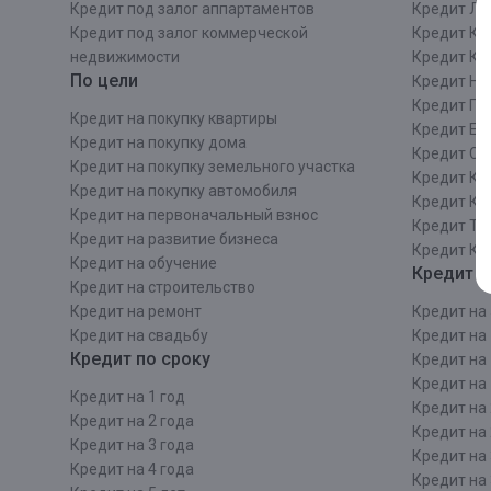
Кредит под залог аппартаментов
Кредит ЛО
Кредит под залог коммерческой
Кредит Ки
недвижимости
Кредит Ки
По цели
Кредит Ни
Кредит Пе
Кредит на покупку квартиры
Кредит Ек
Кредит на покупку дома
Кредит Со
Кредит на покупку земельного участка
Кредит Кр
Кредит на покупку автомобиля
Кредит Ка
Кредит на первоначальный взнос
Кредит Та
Кредит на развитие бизнеса
Кредит Ка
Кредит на обучение
Кредит п
Кредит на строительcтво
Кредит на ремонт
Кредит на 
Кредит на свадьбу
Кредит на 
Кредит по сроку
Кредит на 
Кредит на 
Кредит на 1 год
Кредит на 
Кредит на 2 года
Кредит на 
Кредит на 3 года
Кредит на 
Кредит на 4 года
Кредит на 