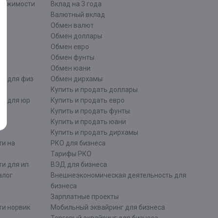
движимости
Вклад на 3 года
Валютный вклад
Обмен валют
ти
Обмен доллары
Обмен евро
Обмен фунты
Обмен юани
ти для физ
Обмен дирхамы
Купить и продать доллары
ти для юр
Купить и продать евро
Купить и продать фунты
Купить и продать юани
Купить и продать дирхамы
ти на
РКО для бизнеса
Тарифы РКО
и для ип
ВЭД для бизнеса
алог
Внешнеэкономическая деятельность для
бизнеса
Зарплатные проекты
ти норвик
Мобильный эквайринг для бизнеса