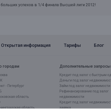
больших успехов в 1/4 финала Высшей лиги 2012!
Открытая информация
Тарифы
Блог
о городам
Дополнительные запросы
сква
Кредит под залог с быстрым 
СК
Деньги под залог недвижимос
кт - Петербург
Займ под залог недвижимости
Б
Рефинансирование под залог
сковская область
недвижимости
О
Кредит под залог недвижимос
нинградская область
заявка