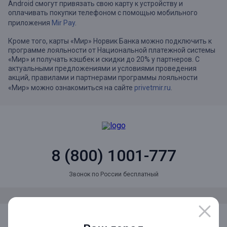
Android смогут привязать свою карту к устройству и
оплачивать покупки телефоном с помощью мобильного
приложения
Mir Pay
.
Кроме того, карты «Мир» Норвик Банка можно подключить к
программе лояльности от Национальной платежной системы
«Мир» и получать кэшбек и скидки до 20% у партнеров. С
актуальными предложениями и условиями проведения
акций, правилами и партнерами программы лояльности
«Мир» можно ознакомиться на сайте
privetmir.ru
.
8 (800) 1001-777
Звонок по России бесплатный
Мы в социальных сетях