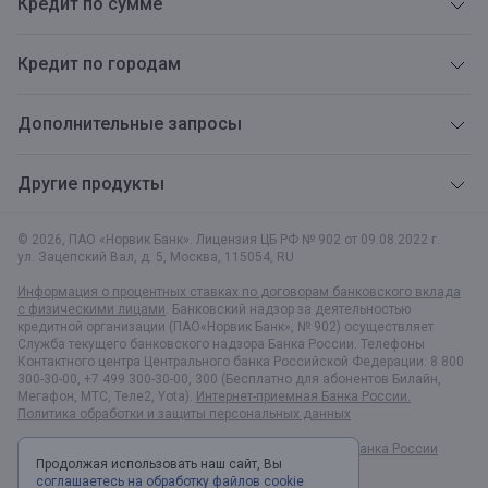
Кредит по сумме
Кредит по городам
Дополнительные запросы
Другие продукты
© 2026, ПАО «Норвик Банк». Лицензия ЦБ РФ № 902 от 09.08.2022 г.
ул. Зацепский Вал, д. 5
,
Москва
,
115054
,
RU
Информация о процентных ставках по договорам банковского вклада
с физическими лицами
. Банковский надзор за деятельностью
кредитной организации (ПАО«Норвик Банк», № 902) осуществляет
Служба текущего банковского надзора Банка России. Телефоны
Контактного центра Центрального банка Российской Федерации: 8 800
300-30-00, +7 499 300-30-00, 300 (Бесплатно для абонентов Билайн,
Мегафон, МТС, Теле2, Yota).
Интернет-приемная Банка России.
Политика обработки и защиты персональных данных
Раскрытие информации в соответствии c Указанием Банка России
Продолжая использовать наш сайт, Вы
№6496-У
соглашаетесь на обработку файлов cookie