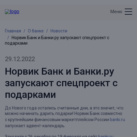
Меню
Главная
О банке
Новости
Норвик Банк и Банки.ру запускают спецпроект с
подарками
29.12.2022
Норвик Банк и Банки.ру
запускают спецпроект с
подарками
До Нового года остались считанные дни, а это значит, что
можно начинать дарить подарки! Норвик Банк совместно
с крупнейшим финансовым маркетплейсом России
banki.ru
запускает адвент-календарь.
Заходите с 26 декабря по 19 февраля на сайт
banki.ru
,