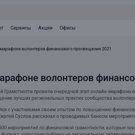
ют
Сервисы
Акции
Офисы
Может быть полезно
Может быть полезно
Может быть полезно
н-марафоне волонтеров финансового просвещения 2021
Система страхования вкладов
Привилегии для клиентов
Документы
Налогообложение вкладов
Оплата кредита
Уведомление об операциях
марафоне волонтеров финанс
Архив вкладов
Реструктуризация
Кешбэк
Документы
ой Грамотности провела очередной этап онлайн-марафона 
Оценка недвижимости
щение лучших региональных практик сообщества волонтер
Подбор новой недвижимости
ился с участниками своим опытом по повышению финансово
Сергей Суслов рассказал о проводимых банком мероприяти
1500 мероприятий по финансовой грамотности, которые пос
 формат: запустили рубрику на региональном телевидении,