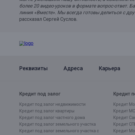
более 20 видео-уроков в формате вопрос-ответ. 
Онлайн
Удаленная идентификация
линия «Вместе». Мы всегда готовы делиться с д
рассказал Сергей
Суслов
.
Мобильное приложение
Все вклады
Подтверждение согласия через Госуслуги
Все сервисы
Реквизиты
Адреса
Карьера
Кредит под залог
Кредит п
Кредит под залог недвижимости
Кредит Мо
Кредит под залог квартиры
Кредит М
Кредит под залог частного дома
Кредит Сан
Кредит под залог земельного участка
Кредит СП
Кредит под залог земельного участка с
Кредит Мо