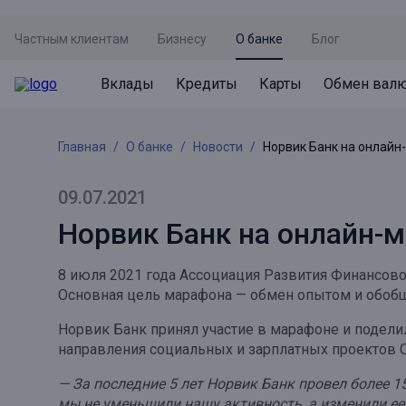
Частным клиентам
Бизнесу
О банке
Блог
Вклады
Кредиты
Карты
Обмен вал
Вклады
Кредиты
Карты
Обмен валют
Сервисы
Акции
Главная
О банке
Новости
Норвик Банк на онлай
Не упусти момент
Кредит под залог недвижимости
Дебетовая карта с пакетом услуг
Курсы валют
Оплата кредита
Акция «Приведи друга»
Просто вклад
Рефинансирование
Премиальная карта Mir Supreme
Бронирование валюты
Оценка недвижимости
Акция «Ставка на бизнес»
09.07.2021
Накопительный
Кредит на автомобиль
Пенсионная карта
Курсы валют ЦБ
Подбор новой недвижимости
Норвик Банк на онлайн-
Пенсионер
Кредит на строительство
Система быстрых платежей
Все карты
8 июля 2021 года Ассоциация Развития Финансов
Отличная стратегия+
Потребительский кредит
СБПей
Основная цель марафона — обмен опытом и обоб
Фиксируй доход
Mir Pay
Норвик Банк принял участие в марафоне и подел
Все кредиты
направления социальных и зарплатных проектов 
Новый старт
Госуслуги
— За последние 5 лет Норвик Банк провел более 
Валютный плюс
Регистрация в ЕБС
мы не уменьшили нашу активность, а изменили ее