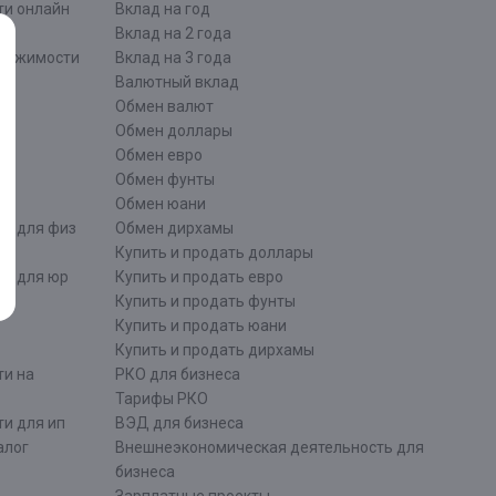
ти онлайн
Вклад на год
Вклад на 2 года
движимости
Вклад на 3 года
Валютный вклад
Обмен валют
ти
Обмен доллары
Обмен евро
Обмен фунты
Обмен юани
ти для физ
Обмен дирхамы
Купить и продать доллары
ти для юр
Купить и продать евро
Купить и продать фунты
Купить и продать юани
Купить и продать дирхамы
ти на
РКО для бизнеса
Тарифы РКО
и для ип
ВЭД для бизнеса
алог
Внешнеэкономическая деятельность для
бизнеса