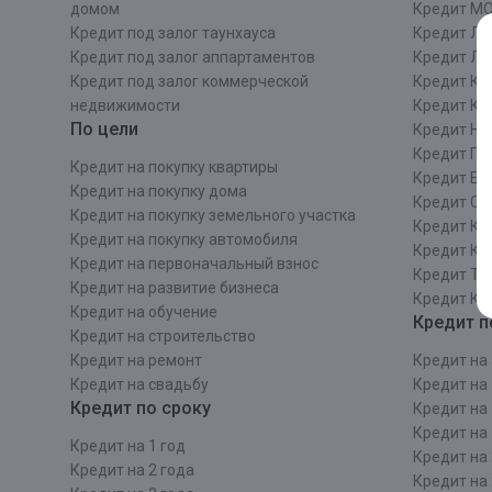
домом
Кредит М
Кредит под залог таунхауса
Кредит Ле
Кредит под залог аппартаментов
Кредит ЛО
Кредит под залог коммерческой
Кредит Ки
недвижимости
Кредит Ки
По цели
Кредит Ни
Кредит Пе
Кредит на покупку квартиры
Кредит Ек
Кредит на покупку дома
Кредит Со
Кредит на покупку земельного участка
Кредит Кр
Кредит на покупку автомобиля
Кредит Ка
Кредит на первоначальный взнос
Кредит Та
Кредит на развитие бизнеса
Кредит Ка
Кредит на обучение
Кредит п
Кредит на строительcтво
Кредит на ремонт
Кредит на 
Кредит на свадьбу
Кредит на 
Кредит по сроку
Кредит на 
Кредит на 
Кредит на 1 год
Кредит на 
Кредит на 2 года
Кредит на 