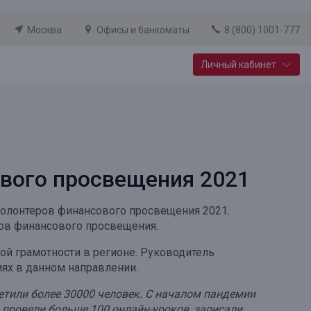
Москва
Офисы и банкоматы
8 (800) 1001-777
Личный кабинет
Специальные предложения
Вклад «Новый старт»
До 14,25% годовых
ового просвещения 2021
Подробнее
волонтеров финансового просвещения 2021.
ов финансового просвещения.
й грамотности в регионе. Руководитель
ях в данном направлении.
етили более 30000 человек. С началом пандемии
 провели больше 100 онлайн-уроков, записали