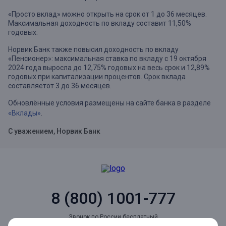
«Просто вклад» можно открыть на срок от 1 до 36 месяцев.
Максимальная доходность по вкладу составит 11,50%
годовых.
Норвик Банк также повысил доходность по вкладу
«Пенсионер»: максимальная ставка по вкладу с 19 октября
2024 года выросла до 12,75% годовых на весь срок и 12,89%
годовых при капитализации процентов. Срок вклада
составляетот 3 до 36 месяцев.
Обновлённые условия размещены на сайте банка в разделе
«Вклады»
.
С уважением, Норвик Банк
8 (800) 1001-777
Звонок по России бесплатный