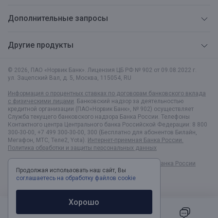
Дополнительные запросы
Другие продукты
© 2026, ПАО «Норвик Банк». Лицензия ЦБ РФ № 902 от 09.08.2022 г.
ул. Зацепский Вал, д. 5
,
Москва
,
115054
,
RU
Информация о процентных ставках по договорам банковского вклада
с физическими лицами
. Банковский надзор за деятельностью
кредитной организации (ПАО«Норвик Банк», № 902) осуществляет
Служба текущего банковского надзора Банка России. Телефоны
Контактного центра Центрального банка Российской Федерации: 8 800
300-30-00, +7 499 300-30-00, 300 (Бесплатно для абонентов Билайн,
Мегафон, МТС, Теле2, Yota).
Интернет-приемная Банка России.
Политика обработки и защиты персональных данных
Раскрытие информации в соответствии c Указанием Банка России
Продолжая использовать наш сайт, Вы
№6496-У
соглашаетесь на обработку файлов cookie
Хорошо