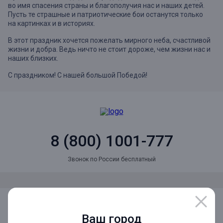
во имя спасения страны и благополучия нас и наших детей.
Пусть те страшные и патриотические бои останутся только
на картинках и в историях.
В этот праздник хочется пожелать мирного неба, счастливой
жизни и добра. Ведь ничто не стоит дороже, чем жизни нас и
наших близких.
С праздником! С нашей большой Победой!
8 (800) 1001-777
Звонок по России бесплатный
Мы в социальных сетях
Ваш город