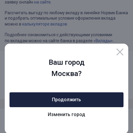
заявку онлайн
на сайте
.
Рассчитать выгоду по любому вкладу в линейке Норвик Банка
и подобрать оптимальные условия оформления вклада
можно в
калькуляторе вкладов
.
Подробнее ознакомиться с действующими условиями
по вкладам можно на сайте банка в разделе
«Вклады»
.
Ваш город
Москва?
8 (800) 1001-777
Звонок по России бесплатный
Продолжить
Изменить город
Мы в социальных сетях