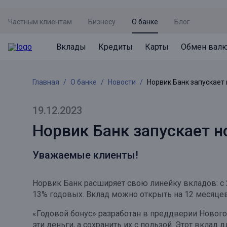
Частным клиентам
Бизнесу
О банке
Блог
Вклады
Кредиты
Карты
Обмен вал
Вклады
Кредиты
Карты
Обмен валют
Сервисы
Акции
Главная
О банке
Новости
Норвик Банк запускает
Не упусти момент
Кредит под залог недвижимости
Дебетовая карта с пакетом услуг
Курсы валют
Оплата кредита
Акция «Приведи друга»
Просто вклад
Рефинансирование
Премиальная карта Mir Supreme
Бронирование валюты
Оценка недвижимости
Акция «Ставка на бизнес»
19.12.2023
Накопительный
Кредит на автомобиль
Пенсионная карта
Курсы валют ЦБ
Подбор новой недвижимости
Норвик Банк запускает н
Пенсионер
Кредит на строительство
Система быстрых платежей
Все карты
Уважаемые клиенты!
Отличная стратегия+
Потребительский кредит
СБПей
Норвик Банк расширяет свою линейку вкладов: с 
Фиксируй доход
Mir Pay
Все кредиты
13% годовых. Вклад можно открыть на 12 месяцев
Новый старт
Госуслуги
«Годовой бонус» разработан в преддверии Нового г
Валютный плюс
Регистрация в ЕБС
эти деньги, а сохранить их с пользой. Этот вкла