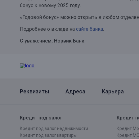
бонус к новому 2025 году.
Онлайн
Удаленная идентификация
«Годовой бонус» можно открыть в любом отделен
Мобильное приложение
Все вклады
Подробнее о вкладе на
сайте банка
.
Подтверждение согласия через Госуслуги
С уважением, Норвик Банк
Все сервисы
Реквизиты
Адреса
Карьера
Кредит под залог
Кредит п
Кредит под залог недвижимости
Кредит Мо
Кредит под залог квартиры
Кредит М