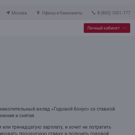
Москва
Офисы и банкоматы
8 (800) 1001-777
Личный кабинет
Специальные предложения
Вклад «Новый старт»
До 14,25% годовых
Подробнее
накопительный вклад «Годовой бонус» со ставкой
нения и снятия.
 или тринадцатую зарплату, и хочет не потратить
ксировать процентную ставку и получить годовой