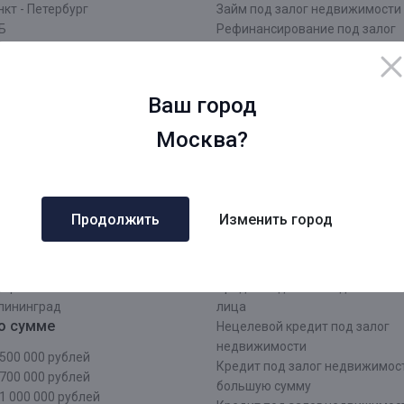
кт - Петербург
Займ под залог недвижимости
Б
Рефинансирование под залог
сковская область
недвижимости
О
Кредит под залог недвижимос
нинградская область
заявка
Ваш город
Срочный кредит под залог не
ров
Оформить кредит под залог
Москва?
ровская область
недвижимости
жний Новгород
Кредит под залог недвижимос
рмь
документы
атеринбург
Кредит наличными под залог
Продолжить
Изменить город
чи
недвижимости
аснодар
Кредит под залог недвижимос
зань
лица
тарстан
Кредит под залог недвижимос
лининград
лица
о сумме
Нецелевой кредит под залог
недвижимости
500 000 рублей
Кредит под залог недвижимос
700 000 рублей
большую сумму
1 000 000 рублей