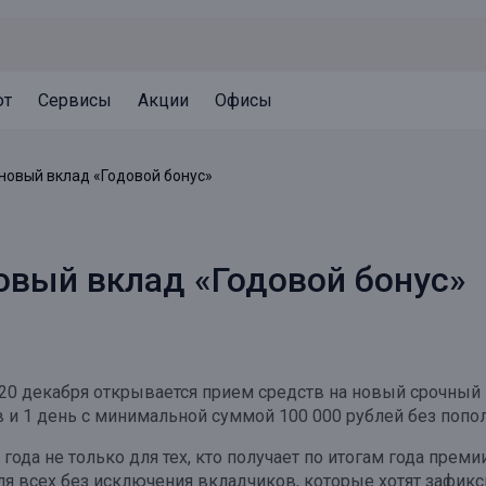
ют
Сервисы
Акции
Офисы
Может быть полезно
Может быть полезно
Может быть полезно
 новый вклад «Годовой бонус»
Система страхования вкладов
Привилегии для клиентов
Документы
Налогообложение вкладов
Оплата кредита
Уведомление об операциях
овый вклад «Годовой бонус»
Архив вкладов
Реструктуризация
Кешбэк
Документы
Оценка недвижимости
20 декабря открывается прием средств на новый срочный 
Подбор новой недвижимости
 и 1 день с минимальной суммой 100 000 рублей без попол
ода не только для тех, кто получает по итогам года премии
д для всех без исключения вкладчиков, которые хотят зафи