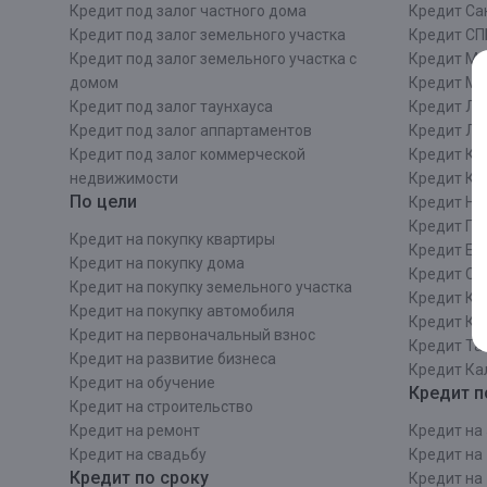
Кредит под залог частного дома
Кредит Сан
Кредит под залог земельного участка
Кредит СП
Кредит под залог земельного участка с
Кредит Мо
домом
Кредит М
Кредит под залог таунхауса
Кредит Ле
Кредит под залог аппартаментов
Кредит ЛО
Кредит под залог коммерческой
Кредит Ки
недвижимости
Кредит Ки
По цели
Кредит Ни
Кредит Пе
Кредит на покупку квартиры
Кредит Ек
Кредит на покупку дома
Кредит Со
Кредит на покупку земельного участка
Кредит Кр
Кредит на покупку автомобиля
Кредит Ка
Кредит на первоначальный взнос
Кредит Та
Кредит на развитие бизнеса
Кредит Ка
Кредит на обучение
Кредит п
Кредит на строительcтво
Кредит на ремонт
Кредит на 
Кредит на свадьбу
Кредит на 
Кредит по сроку
Кредит на 