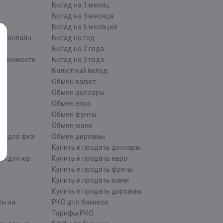
Вклад на 1 месяц
Вклад на 3 месяца
Вклад на 6 месяцев
ти онлайн
Вклад на год
Вклад на 2 года
движимости
Вклад на 3 года
Валютный вклад
Обмен валют
ти
Обмен доллары
Обмен евро
Обмен фунты
Обмен юани
ти для физ
Обмен дирхамы
Купить и продать доллары
ти для юр
Купить и продать евро
Купить и продать фунты
Купить и продать юани
Купить и продать дирхамы
ти на
РКО для бизнеса
Тарифы РКО