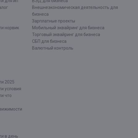
и для ип
ВЭД для бизнеса
алог
Внешнеэкономическая деятельность для
бизнеса
Зарплатные проекты
ти норвик
Мобильный эквайринг для бизнеса
Торговый эквайринг для бизнеса
СБП для бизнеса
Валютный контроль
ти 2025
ти условия
ти что
движимости
и в день