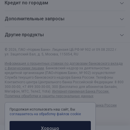
Кредит по городам
Дополнительные запросы
Другие продукты
© 2026, ПАО «Норвик Банк». Лицензия ЦБ РФ № 902 от 09.08.2022 г.
ул. Зацепский Вал, д. 5
,
Москва
,
115054
,
RU
Информация о процентных ставках по договорам банковского вклада
с физическими лицами
. Банковский надзор за деятельностью
кредитной организации (ПАО«Норвик Банк», № 902) осуществляет
Служба текущего банковского надзора Банка России. Телефоны
Контактного центра Центрального банка Российской Федерации: 8 800
300-30-00, +7 499 300-30-00, 300 (Бесплатно для абонентов Билайн,
Мегафон, МТС, Теле2, Yota).
Интернет-приемная Банка России.
Политика обработки и защиты персональных данных
Раскрытие информации в соответствии c Указанием Банка России
Продолжая использовать наш сайт, Вы
№6496-У
соглашаетесь на обработку файлов cookie
Хорошо