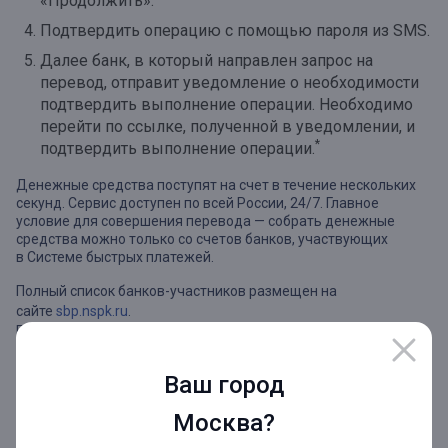
«Продолжить».
Подтвердить операцию с помощью пароля из SMS.
Далее банк, в который направлен запрос на
перевод, отправит уведомление о необходимости
подтвердить выполнение операции. Необходимо
перейти по ссылке, полученной в уведомлении, и
*
подтвердить выполнение операции.
Денежные средства поступят на счет в течение нескольких
секунд.
Сервис доступен по всей России, 24/7. Главное
условие для совершения перевода — собрать денежные
средства можно только со счетов банков, участвующих
в Системе быстрых платежей.
Полный список банков-участников размещен на
сайте
sbp.nspk.ru
.
Правила переводов и инструкция по подключению к СБП
можно найти по
ссылке
.
Ваш город
Москва?
*
Уведомление о подтверждении не отправляется, если в