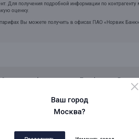
нт. Для получения подробной информации по контрагенту 
акую оценку.
тарифах Вы можете получить в офисах ПАО «Норвик Банк»
Открытая информация
Тарифы
Блог
Ваш город
о городам
Дополнительные запросы
Москва?
сква
Кредит под залог с быстрым 
СК
Деньги под залог недвижимос
кт - Петербург
Займ под залог недвижимости
Б
Рефинансирование под залог