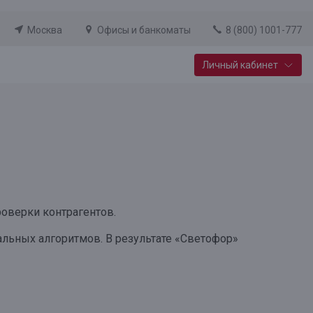
Москва
Офисы и банкоматы
8 (800) 1001-777
Личный кабинет
Специальные предложения
Вклад «Новый старт»
До 14,25% годовых
Подробнее
роверки контрагентов.
ьных алгоритмов. В результате «Светофор»