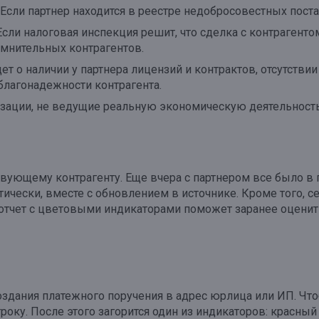
Если партнер находится в реестре недобросовестных поста
сли налоговая инспекция решит, что сделка с контрагенто
мнительных контрагентов.
ет о наличии у партнера лицензий и контрактов, отсутстви
благонадежности контрагента.
зации, не ведущие реальную экономическую деятельность
вующему контрагенту. Еще вчера с партнером все было в п
ически, вместе с обновлением в источнике. Кроме того, 
-отчет с цветовыми индикаторами поможет заранее оценит
оздания платежного поручения в адрес юрлица или ИП. Что
року. После этого загорится один из индикаторов: красн