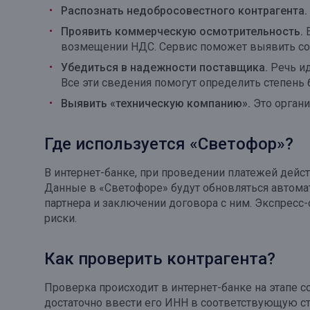
Распознать недобросовестного контрагента.
Онлайн
Удаленная идентификация
Проявить коммерческую осмотрительность.
Е
Мобильное приложение
возмещении НДС. Сервис поможет выявить со
Все вклады
Убедиться в надежности поставщика.
Речь ид
Подтверждение согласия через Госуслуги
Все эти сведения помогут определить степень 
Все сервисы
Выявить «техническую компанию».
Это органи
Где используется «Светофор»?
В интернет-банке, при проведении платежей дейст
Данные в «Светофоре» будут обновляться автомат
партнера и заключении договора с ним. Экспресс
риски.
Как проверить контрагента?
Проверка происходит в интернет-банке на этапе с
достаточно ввести его ИНН в соответствующую ст