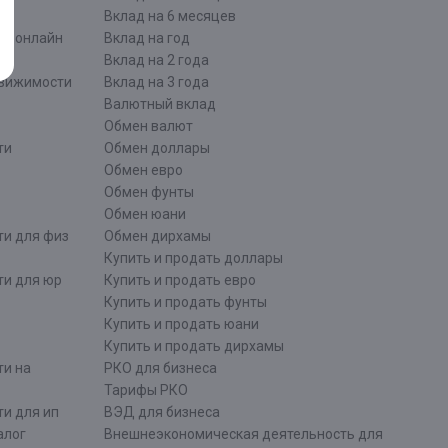
Вклад на 6 месяцев
ти онлайн
Вклад на год
Вклад на 2 года
движимости
Вклад на 3 года
Валютный вклад
Обмен валют
ти
Обмен доллары
Обмен евро
Обмен фунты
Обмен юани
ти для физ
Обмен дирхамы
Купить и продать доллары
ти для юр
Купить и продать евро
Купить и продать фунты
Купить и продать юани
Купить и продать дирхамы
ти на
РКО для бизнеса
Тарифы РКО
и для ип
ВЭД для бизнеса
алог
Внешнеэкономическая деятельность для