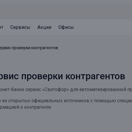
ют
Сервисы
Акции
Офисы
Может быть полезно
Может быть полезно
Может быть полезно
сервис проверки контрагентов
Система страхования вкладов
Привилегии для клиентов
Документы
Налогообложение вкладов
Оплата кредита
Уведомление об операциях
рвис проверки контрагентов
Архив вкладов
Реструктуризация
Кешбэк
Документы
тернет-банке сервис «Светофор» для автоматизированной п
Оценка недвижимости
 из открытых официальных источников с помощью специал
Подбор новой недвижимости
рмацией о контрагенте.