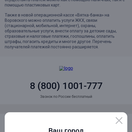
помощью пластиковых карт.
Также в новой операционной кассе «Вятка-банка» на
Воровского можно оплатить услуги ЖКХ, связи
(стационарной, мобильной, интернет), охраны,
образовательные услуги, внести оплату за детские сады,
страховые и налоговые платежи, госпошлины, оплатить
штрафы, погасить кредиты и многое другое. Перечень
получателей платежей постоянно расширяется.
8 (800) 1001-777
Звонок по России бесплатный
Мы в социальных сетях
Ваш город