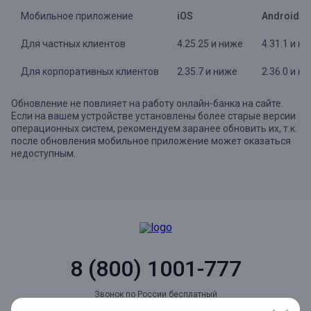
Мобильное приложение
iOS
Android
Для частных клиентов
4.25.25 и ниже
4.31.1 и н
Для корпоративных клиентов
2.35.7 и ниже
2.36.0 и н
Обновление не повлияет на работу онлайн-банка на сайте.
Если на вашем устройстве установлены более старые версии
операционных систем, рекомендуем заранее обновить их, т.к.
после обновления мобильное приложение может оказаться
недоступным.
8 (800) 1001-777
Звонок по России бесплатный