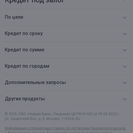
Кредит под залог
По цели
Кредит по сроку
Кредит по сумме
Кредит по городам
Дополнительные запросы
Другие продукты
© 2026, ПАО «Норвик Банк». Лицензия ЦБ РФ № 902 от 09.08.2022 г.
ул. Зацепский Вал, д. 5
,
Москва
,
115054
,
RU
Информация о процентных ставках по договорам банковского вклада