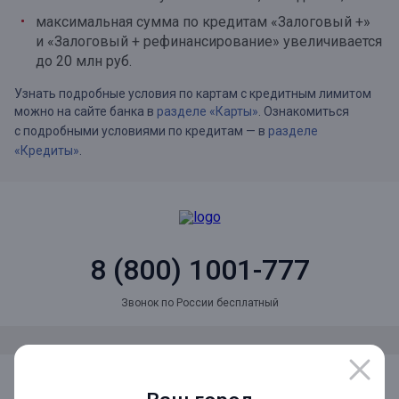
максимальная сумма по кредитам «Залоговый +»
и «Залоговый + рефинансирование» увеличивается
до 20 млн руб.
Узнать подробные условия по картам с кредитным лимитом
можно на сайте банка в
разделе «Карты»
. Ознакомиться
с подробными условиями по кредитам — в
разделе
«Кредиты»
.
8 (800) 1001-777
Звонок по России бесплатный
Мы в социальных сетях