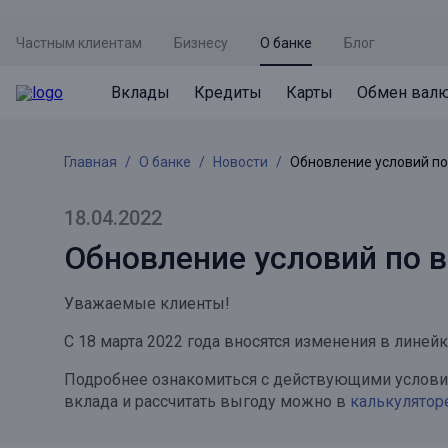
Частным клиентам
Бизнесу
О банке
Блог
Вклады
Кредиты
Карты
Обмен вал
Вклады
Кредиты
Карты
Обмен валют
Сервисы
Акции
Главная
О банке
Новости
Обновление условий п
Не упусти момент
Кредит под залог недвижимости
Дебетовая карта с пакетом услуг
Курсы валют
Оплата кредита
Акция «Приведи друга»
Просто вклад
Рефинансирование
Премиальная карта Mir Supreme
Бронирование валюты
Оценка недвижимости
Акция «Ставка на бизнес»
18.04.2022
Накопительный
Кредит на автомобиль
Пенсионная карта
Курсы валют ЦБ
Подбор новой недвижимости
Обновление условий по 
Пенсионер
Кредит на строительство
Система быстрых платежей
Все карты
Уважаемые клиенты!
Отличная стратегия+
Потребительский кредит
СБПей
С 18 марта 2022 года вносятся изменения в линей
Фиксируй доход
Mir Pay
Все кредиты
Подробнее ознакомиться с действующими условия
Новый старт
Госуслуги
вклада и рассчитать выгоду можно в
калькулятор
Валютный плюс
Регистрация в ЕБС