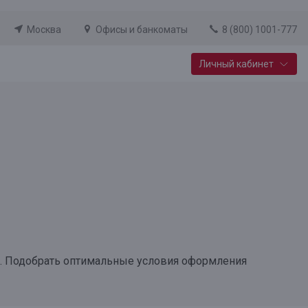
Москва
Офисы и банкоматы
8 (800) 1001-777
Личный кабинет
Специальные предложения
Вклад «Новый старт»
До 14,25% годовых
Подробнее
. Подобрать оптимальные условия оформления