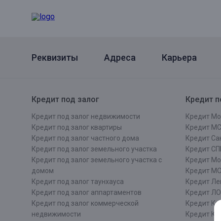
Онлайн
Удаленная идентификация
Мобильное приложение
Все вклады
Подтверждение согласия через Госуслуги
Реквизиты
Адреса
Карьера
Все сервисы
Кредит под залог
Кредит п
Кредит под залог недвижимости
Кредит Мо
Кредит под залог квартиры
Кредит М
Кредит под залог частного дома
Кредит Сан
Кредит под залог земельного участка
Кредит СП
Кредит под залог земельного участка с
Кредит Мо
домом
Кредит М
Кредит под залог таунхауса
Кредит Ле
Кредит под залог аппартаментов
Кредит ЛО
Кредит под залог коммерческой
Кредит Ки
недвижимости
Кредит Ки