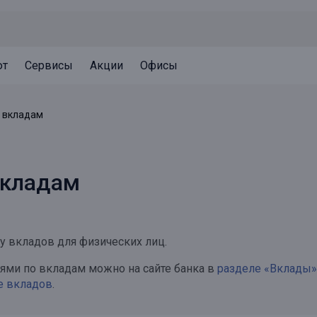
ют
Сервисы
Акции
Офисы
Может быть полезно
Может быть полезно
Может быть полезно
о вкладам
Система страхования вкладов
Привилегии для клиентов
Документы
Налогообложение вкладов
Оплата кредита
Уведомление об операциях
вкладам
Архив вкладов
Реструктуризация
Кешбэк
Документы
Оценка недвижимости
ку вкладов для физических лиц.
Подбор новой недвижимости
ми по вкладам можно на сайте банка в
разделе «Вклады»
е вкладов
.