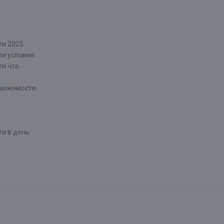
ти 2025
ти условия
ти что
движимости
и в день