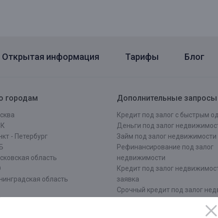
Открытая информация
Тарифы
Блог
о городам
Дополнительные запросы
сква
Кредит под залог с быстрым 
СК
Деньги под залог недвижимос
кт - Петербург
Займ под залог недвижимости
Б
Рефинансирование под залог
сковская область
недвижимости
О
Кредит под залог недвижимос
нинградская область
заявка
Срочный кредит под залог не
ров
Оформить кредит под залог
ровская область
недвижимости