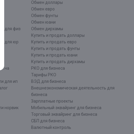
ти
Обмен доллары
Обмен евро
Обмен фунты
Обмен юани
ти для физ
Обмен дирхамы
Купить и продать доллары
ти для юр
Купить и продать евро
Купить и продать фунты
Купить и продать юани
Купить и продать дирхамы
ти на
РКО для бизнеса
Тарифы РКО
и для ип
ВЭД для бизнеса
алог
Внешнеэкономическая деятельность для
бизнеса
Зарплатные проекты
ти норвик
Мобильный эквайринг для бизнеса
Торговый эквайринг для бизнеса
СБП для бизнеса
Валютный контроль