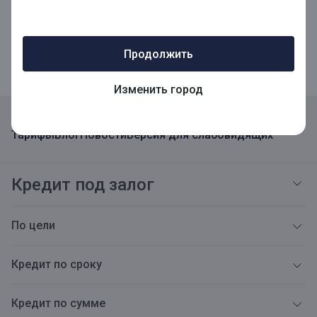
Мобильное приложение для Бизнеса
Продолжить
Изменить город
Реквизиты
Адреса
Карьера
Открытая информация
Тарифы
Блог
Новости
Версия для слабовидящих
Кредит под залог
По цели
Кредит по сроку
Кредит по сумме