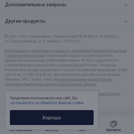
Дополнительные запросы
Другие продукты
© 2026, ПАО «Норвик Банк». Лицензия ЦБ РФ № 902 от 09.08.2022 г.
ул. Зацепский Вал, д. 5
,
Москва
,
115054
,
RU
Информация о процентных ставках по договорам банковского вклада
с физическими лицами
. Банковский надзор за деятельностью
кредитной организации (ПАО«Норвик Банк», № 902) осуществляет
Служба текущего банковского надзора Банка России. Телефоны
Контактного центра Центрального банка Российской Федерации: 8 800
300-30-00, +7 499 300-30-00, 300 (Бесплатно для абонентов Билайн,
Мегафон, МТС, Теле2, Yota).
Интернет-приемная Банка России.
Политика обработки и защиты персональных данных
Раскрытие информации в соответствии c Указанием Банка России
Продолжая использовать наш сайт, Вы
№6496-У
соглашаетесь на обработку файлов cookie
Хорошо
Частным лицам
Бизнесу
Блог
Контакты