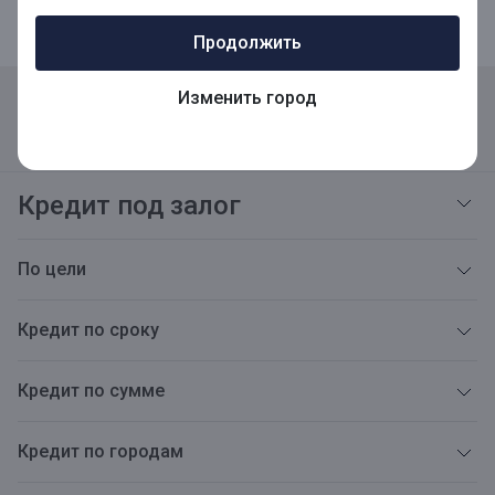
Продолжить
Изменить город
Реквизиты
Адреса
Карьера
Открытая информация
Тарифы
Блог
Новости
Версия для слабовидящих
Кредит под залог
По цели
Кредит по сроку
Кредит по сумме
Кредит по городам