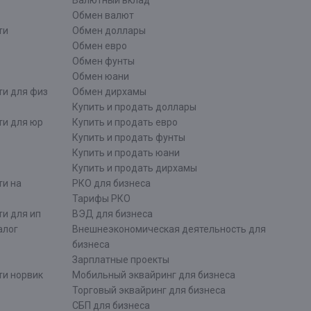
Валютный вклад
Обмен валют
ти
Обмен доллары
Обмен евро
Обмен фунты
Обмен юани
ти для физ
Обмен дирхамы
Купить и продать доллары
ти для юр
Купить и продать евро
Купить и продать фунты
Купить и продать юани
Купить и продать дирхамы
ти на
РКО для бизнеса
Тарифы РКО
и для ип
ВЭД для бизнеса
алог
Внешнеэкономическая деятельность для
бизнеса
Зарплатные проекты
ти норвик
Мобильный эквайринг для бизнеса
Торговый эквайринг для бизнеса
СБП для бизнеса