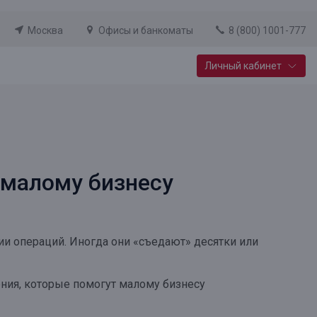
Москва
Офисы и банкоматы
8 (800) 1001-777
Личный кабинет
Специальные предложения
Вклад «Новый старт»
До 14,25% годовых
 малому бизнесу
Подробнее
ии операций. Иногда они «съедают» десятки или
ния, которые помогут малому бизнесу