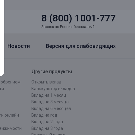
8 (800) 1001-777
Звонок по России бесплатный
Новости
Версия для слабовидящих
Другие продукты
одобрением
Открыть вклад
ти
Калькулятор вкладов
Вклад на 1 месяц
Вклад на 3 месяца
Вклад на 6 месяцев
ти онлайн
Вклад на год
Вклад на 2 года
движимости
Вклад на 3 года