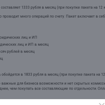
составляет 1333 рубля в месяц (при покупке пакета на 12 
о проводит много операций по счету. Пакет включает в себ
ридических лиц и ИП
дических лиц и ИП в месяц
сяч рублей в месяц
яц
обойдется в 1833 рубля в месяц (при покупке пакета на 12
 важные для бизнеса возможности и нет скрытых комиссий
ее, чем покупать все составляющие по отдельности. Опла
можете получить
на сайте банка
, в офисах или по телефону: