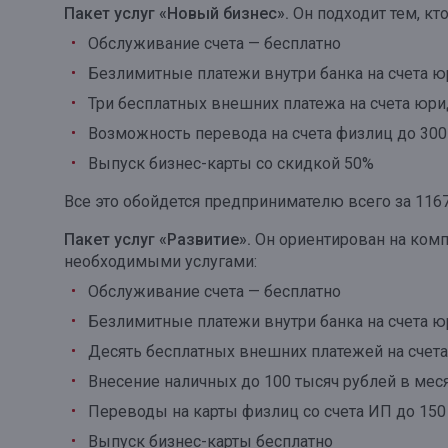
Пакет услуг «Новый бизнес».
Он подходит тем, кт
Онлайн
Удаленная идентификация
Обслуживание счета — бесплатно
Мобильное приложение
Все вклады
Безлимитные платежи внутри банка на счета ю
Три бесплатных внешних платежа на счета юри
Подтверждение согласия через Госуслуги
Возможность перевода на счета физлиц до 300
Все сервисы
Выпуск бизнес-карты со скидкой 50%
Все это обойдется предпринимателю всего за 1167
Пакет услуг «Развитие».
Он ориентирован на комп
необходимыми услугами:
Обслуживание счета — бесплатно
Безлимитные платежи внутри банка на счета ю
Десять бесплатных внешних платежей на счет
Внесение наличных до 100 тысяч рублей в мес
Переводы на карты физлиц со счета ИП до 150
Выпуск бизнес-карты бесплатно