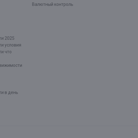
Валютный контроль
ти 2025
ти условия
ти что
движимости
и в день