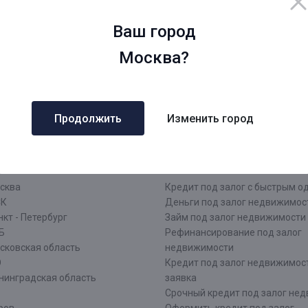
Ваш город
Москва?
Открытая информация
Тарифы
Блог
Продолжить
Изменить город
о городам
Дополнительные запросы
сква
Кредит под залог с быстрым 
СК
Деньги под залог недвижимос
кт - Петербург
Займ под залог недвижимости
Б
Рефинансирование под залог
сковская область
недвижимости
О
Кредит под залог недвижимос
нинградская область
заявка
Срочный кредит под залог не