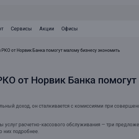
ют
Сервисы
Акции
Офисы
Может быть полезно
Может быть полезно
Может быть полезно
РКО от Норвик Банка помогут малому бизнесу экономить
Система страхования вкладов
Привилегии для клиентов
Документы
Налогообложение вкладов
Оплата кредита
Уведомление об операциях
КО от Норвик Банка помогут
Архив вкладов
Реструктуризация
Кешбэк
Документы
Оценка недвижимости
ильный доход, он сталкивается с комиссиями при совершен
Подбор новой недвижимости
ы услуг расчетно-кассового обслуживания — три предложе
о них подробнее.