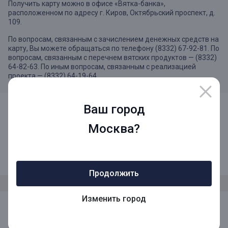
Получить карту можно в офисе «Вятка-банка»,
расположенном по адресу г. Киров, Октябрьский проспект, д.
109.
По вопросам, связанным с зачислением денежных средств на
карту, Вы можете обращаться по телефону (8332) 67-92-81. По
вопросам, связанным с перечнем вятских продуктов — (8332)
64-82-63. По иным вопросам, связанным с реализацией
проекта — (8332) 64-19-64.
Ваш город
Москва?
8 (800) 1001-777
Звонок по России бесплатный
Продолжить
Изменить город
Мы в социальных сетях