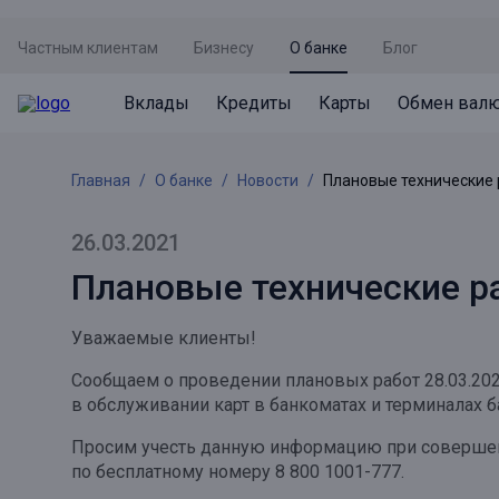
Частным клиентам
Бизнесу
О банке
Блог
Вклады
Кредиты
Карты
Обмен вал
Вклады
Кредиты
Карты
Обмен валют
Сервисы
Акции
Главная
О банке
Новости
Плановые технические
Не упусти момент
Кредит под залог недвижимости
Дебетовая карта с пакетом услуг
Курсы валют
Оплата кредита
Акция «Приведи друга»
Просто вклад
Рефинансирование
Премиальная карта Mir Supreme
Бронирование валюты
Оценка недвижимости
Акция «Ставка на бизнес»
26.03.2021
Накопительный
Кредит на автомобиль
Пенсионная карта
Курсы валют ЦБ
Подбор новой недвижимости
Плановые технические р
Пенсионер
Кредит на строительство
Система быстрых платежей
Все карты
Уважаемые клиенты!
Отличная стратегия+
Потребительский кредит
СБПей
Сообщаем о проведении плановых работ 28.03.202
Фиксируй доход
Mir Pay
в обслуживании карт в банкоматах и терминалах б
Все кредиты
Новый старт
Госуслуги
Просим учесть данную информацию при соверше
по бесплатному номеру 8 800 1001-777.
Валютный плюс
Регистрация в ЕБС