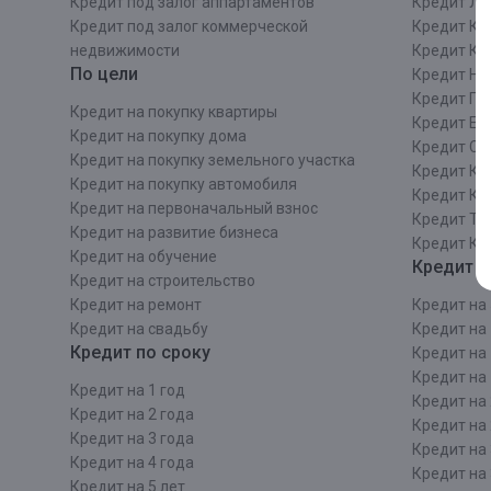
Кредит под залог аппартаментов
Кредит ЛО
Кредит под залог коммерческой
Кредит Ки
недвижимости
Кредит Ки
По цели
Кредит Ни
Кредит Пе
Кредит на покупку квартиры
Кредит Ек
Кредит на покупку дома
Кредит Со
Кредит на покупку земельного участка
Кредит Кр
Кредит на покупку автомобиля
Кредит Ка
Кредит на первоначальный взнос
Кредит Та
Кредит на развитие бизнеса
Кредит Ка
Кредит на обучение
Кредит п
Кредит на строительcтво
Кредит на ремонт
Кредит на 
Кредит на свадьбу
Кредит на 
Кредит по сроку
Кредит на 
Кредит на 
Кредит на 1 год
Кредит на 
Кредит на 2 года
Кредит на 
Кредит на 3 года
Кредит на 
Кредит на 4 года
Кредит на 
Кредит на 5 лет