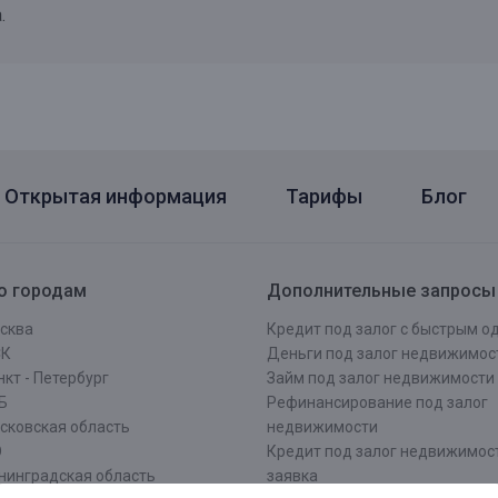
.
Открытая информация
Тарифы
Блог
о городам
Дополнительные запросы
сква
Кредит под залог с быстрым 
СК
Деньги под залог недвижимос
кт - Петербург
Займ под залог недвижимости
Б
Рефинансирование под залог
сковская область
недвижимости
О
Кредит под залог недвижимос
нинградская область
заявка