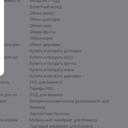
движимости
Вклад на 3 года
Валютный вклад
Обмен валют
ти
Обмен доллары
Обмен евро
Обмен фунты
Обмен юани
ти для физ
Обмен дирхамы
Купить и продать доллары
ти для юр
Купить и продать евро
Купить и продать фунты
Купить и продать юани
Купить и продать дирхамы
ти на
РКО для бизнеса
Тарифы РКО
и для ип
ВЭД для бизнеса
алог
Внешнеэкономическая деятельность для
бизнеса
Зарплатные проекты
ти норвик
Мобильный эквайринг для бизнеса
Торговый эквайринг для бизнеса