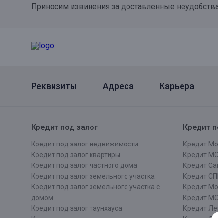
Приносим извинения за доставленные неудобства
Онлайн
Удаленная идентификация
Мобильное приложение
Все вклады
Подтверждение согласия через Госуслуги
Все сервисы
Реквизиты
Адреса
Карьера
Кредит под залог
Кредит п
Кредит под залог недвижимости
Кредит Мо
Кредит под залог квартиры
Кредит М
Кредит под залог частного дома
Кредит Сан
Кредит под залог земельного участка
Кредит СП
Кредит под залог земельного участка с
Кредит Мо
домом
Кредит М
Кредит под залог таунхауса
Кредит Ле