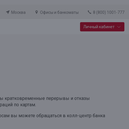
Москва
Офисы и банкоматы
8 (800) 1001-777
Личный кабинет
Специальные предложения
Вклад «Новый старт»
До 14,25% годовых
Подробнее
ожны кратковременные перерывы и отказы
раций по картам.
ам вы можете обращаться в колл-центр банка