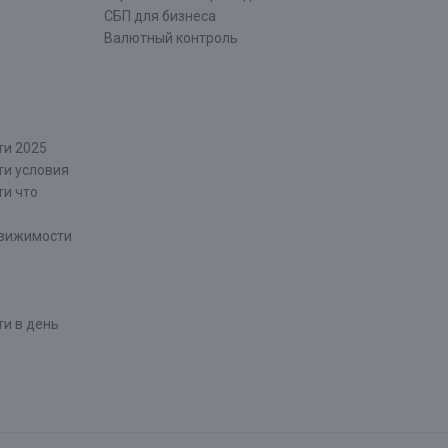
СБП для бизнеса
Валютный контроль
ти 2025
ти условия
ти что
движимости
и в день