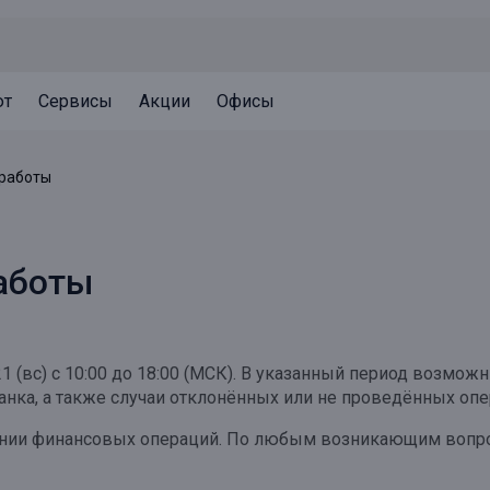
ют
Сервисы
Акции
Офисы
Может быть полезно
Может быть полезно
Может быть полезно
 работы
Система страхования вкладов
Привилегии для клиентов
Документы
Налогообложение вкладов
Оплата кредита
Уведомление об операциях
аботы
Архив вкладов
Реструктуризация
Кешбэк
Документы
Оценка недвижимости
1 (вс) с 10:00 до 18:00 (МСК). В указанный период возм
Подбор новой недвижимости
анка, а также случаи отклонённых или не проведённых опе
нии финансовых операций.
По любым возникающим вопрос