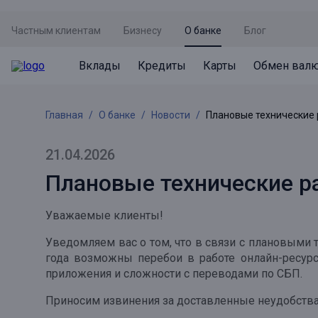
Частным клиентам
Бизнесу
О банке
Блог
Вклады
Кредиты
Карты
Обмен вал
Вклады
Кредиты
Карты
Обмен валют
Сервисы
Акции
Главная
О банке
Новости
Плановые технические
Не упусти момент
Кредит под залог недвижимости
Дебетовая карта с пакетом услуг
Курсы валют
Оплата кредита
Акция «Приведи друга»
Просто вклад
Рефинансирование
Премиальная карта Mir Supreme
Бронирование валюты
Оценка недвижимости
Акция «Ставка на бизнес»
21.04.2026
Накопительный
Кредит на автомобиль
Пенсионная карта
Курсы валют ЦБ
Подбор новой недвижимости
Плановые технические р
Пенсионер
Кредит на строительство
Система быстрых платежей
Все карты
Уважаемые клиенты!
Отличная стратегия+
Потребительский кредит
СБПей
Уведомляем вас о том, что в связи с плановыми т
Фиксируй доход
Mir Pay
года возможны перебои в работе онлайн-ресурс
Все кредиты
приложения и сложности с переводами по СБП.
Новый старт
Госуслуги
Приносим извинения за доставленные неудобства
Валютный плюс
Регистрация в ЕБС