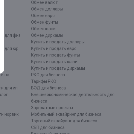
Обмен валют
ти
Обмен доллары
Обмен евро
Обмен фунты
Обмен юани
ти для физ
Обмен дирхамы
Купить и продать доллары
ти для юр
Купить и продать евро
Купить и продать фунты
Купить и продать юани
Купить и продать дирхамы
ти на
РКО для бизнеса
Тарифы РКО
и для ип
ВЭД для бизнеса
алог
Внешнеэкономическая деятельность для
бизнеса
Зарплатные проекты
ти норвик
Мобильный эквайринг для бизнеса
Торговый эквайринг для бизнеса
СБП для бизнеса