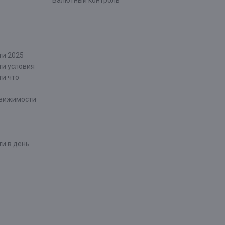
Валютный контроль
ти 2025
ти условия
ти что
движимости
и в день