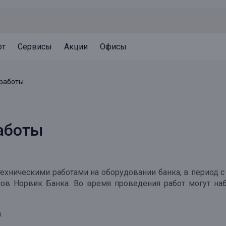
ют
Сервисы
Акции
Офисы
Может быть полезно
Может быть полезно
Может быть полезно
 работы
Система страхования вкладов
Привилегии для клиентов
Документы
Налогообложение вкладов
Оплата кредита
Уведомление об операциях
аботы
Архив вкладов
Реструктуризация
Кешбэк
Документы
Оценка недвижимости
ехническими работами на оборудовании банка, в период с 2
Подбор новой недвижимости
ов Норвик Банка. Во время проведения работ могут на
.