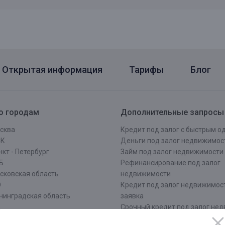
Открытая информация
Тарифы
Блог
о городам
Дополнительные запросы
сква
Кредит под залог с быстрым 
СК
Деньги под залог недвижимос
кт - Петербург
Займ под залог недвижимости
Б
Рефинансирование под залог
сковская область
недвижимости
О
Кредит под залог недвижимос
нинградская область
заявка
Срочный кредит под залог не
ров
Оформить кредит под залог