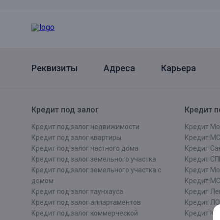
Онлайн
Удаленная идентификация
Мобильное приложение
Все вклады
Подтверждение согласия через Госуслуги
Реквизиты
Адреса
Карьера
Все сервисы
Кредит под залог
Кредит п
Кредит под залог недвижимости
Кредит Мо
Кредит под залог квартиры
Кредит М
Кредит под залог частного дома
Кредит Сан
Кредит под залог земельного участка
Кредит СП
Кредит под залог земельного участка с
Кредит Мо
домом
Кредит М
Кредит под залог таунхауса
Кредит Ле
Кредит под залог аппартаментов
Кредит ЛО
Кредит под залог коммерческой
Кредит Ки